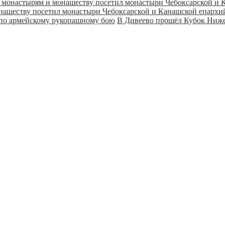
онашеству посетил монастыри Чебоксарской и Канашской епарх
В Дивеево прошёл Кубок Ниже