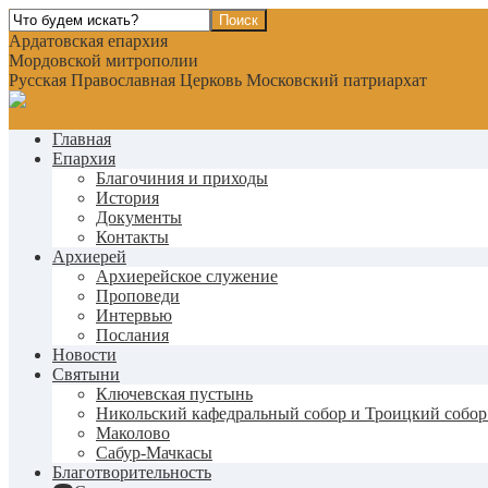
Ардатовская епархия
Мордовской митрополии
Русская Православная Церковь Московский патриархат
Главная
Епархия
Благочиния и приходы
История
Документы
Контакты
Архиерей
Архиерейское служение
Проповеди
Интервью
Послания
Новости
Святыни
Ключевская пустынь
Никольский кафедральный собор и Троицкий собор
Маколово
Сабур-Мачкасы
Благотворительность