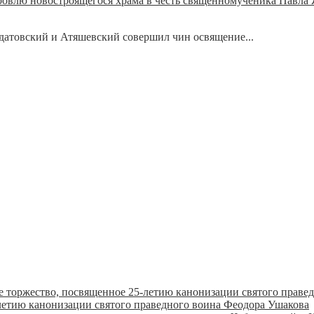
ровлю новостроящегося храма в честь священномученика Павла 
датовский и Атяшевский совершил чин освящение...
летию канонизации святого праведного воина Феодора Ушакова