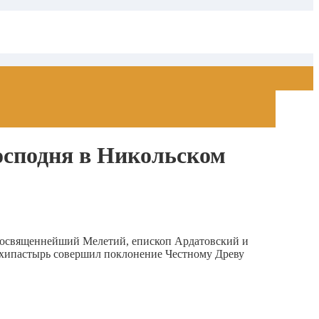
осподня в Никольском
реосвященнейший Мелетий, епископ Ардатовский и
рхипастырь совершил поклонение Честному Древу