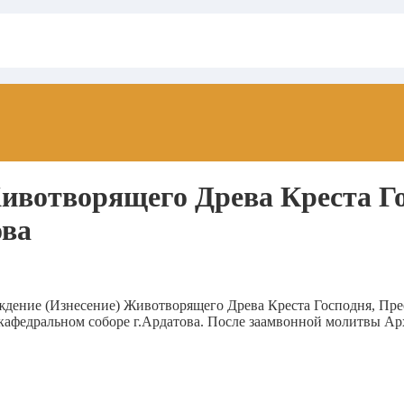
ивотворящего Древа Креста Г
ова
хождение (Изнесение) Животворящего Древа Креста Господня, П
афедральном соборе г.Ардатова. После заамвонной молитвы А