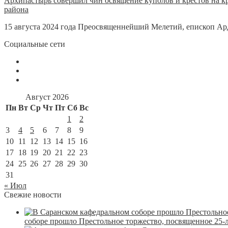
Архипастырь совершил чин освящение куполов и крестов на к
района
15 августа 2024 года Преосвященнейший Мелетий, епископ Ар
Социальные сети
Август 2026
Пн
Вт
Ср
Чт
Пт
Сб
Вс
1
2
3
4
5
6
7
8
9
10
11
12
13
14
15
16
17
18
19
20
21
22
23
24
25
26
27
28
29
30
31
« Июл
Свежие новости
соборе прошло Престольное торжество, посвященное 25-