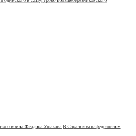
Ягодинского в с.Шугурово Большеберезниковского
В Саранском кафедральном