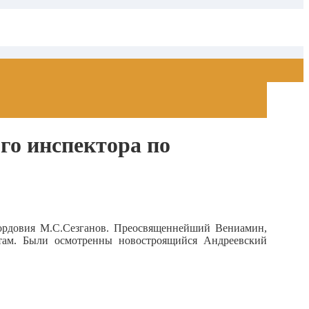
го инспектора по
ордовия М.С.Сезганов.
Преосвященнейший Вениамин,
там. Были осмотренны новостроящийся Андреевский