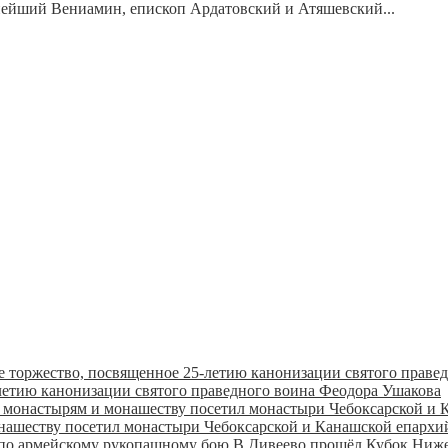
ннейший Вениамин, епископ Ардатовский и Атяшевский...
летию канонизации святого праведного воина Феодора Ушакова
онашеству посетил монастыри Чебоксарской и Канашской епарх
В Дивеево прошёл Кубок Ниже