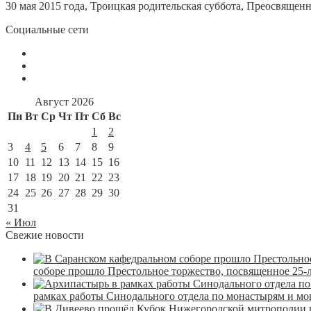
30 мая 2015 года, Троицкая родительская суббота, Преосвяще
Социальные сети
Август 2026
Пн
Вт
Ср
Чт
Пт
Сб
Вс
1
2
3
4
5
6
7
8
9
10
11
12
13
14
15
16
17
18
19
20
21
22
23
24
25
26
27
28
29
30
31
« Июл
Свежие новости
соборе прошло Престольное торжество, посвященное 25-
рамках работы Синодального отдела по монастырям и м