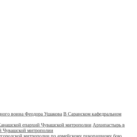
В Саранском кафедральном
Архипастырь в
ий Чувашской митрополии
городской митрополии по армейскому рукопашному бою