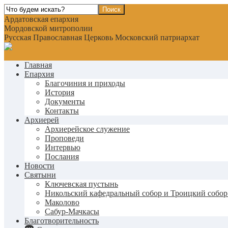
Ардатовская епархия
Мордовской митрополии
Русская Православная Церковь Московский патриархат
Главная
Епархия
Благочиния и приходы
История
Документы
Контакты
Архиерей
Архиерейское служение
Проповеди
Интервью
Послания
Новости
Святыни
Ключевская пустынь
Никольский кафедральный собор и Троицкий собор
Маколово
Сабур-Мачкасы
Благотворительность