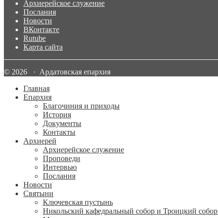
Архиерейское служение
Послания
Новости
ВКонтакте
Rutube
Карта сайта
© 2026 · Ардатовская епархия
Главная
Епархия
Благочиния и приходы
История
Документы
Контакты
Архиерей
Архиерейское служение
Проповеди
Интервью
Послания
Новости
Святыни
Ключевская пустынь
Никольский кафедральный собор и Троицкий собор