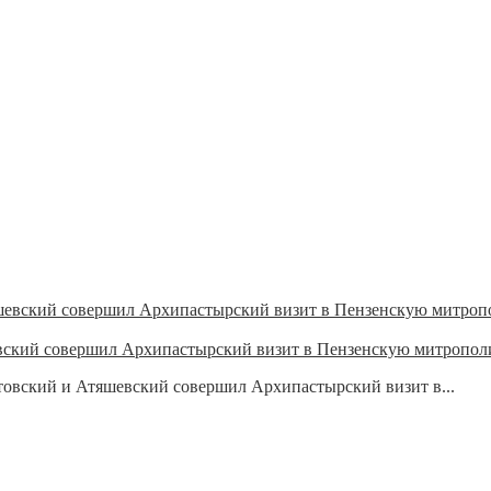
вский совершил Архипастырский визит в Пензенскую митропо
овский и Атяшевский совершил Архипастырский визит в...