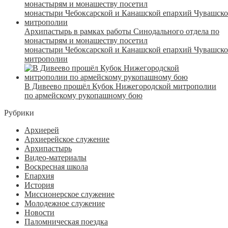
Архипастырь в рамках работы Синодального отдела по
монастырям и монашеству посетил
монастыри Чебоксарской и Канашской епархий Чувашск
митрополии
В Дивеево прошёл Кубок Нижегородской митрополии
по армейскому рукопашному бою
Рубрики
Архиерей
Архиерейское служение
Архипастырь
Видео-материалы
Воскресная школа
Епархия
История
Миссионерское служение
Молодежное служение
Новости
Паломническая поездка