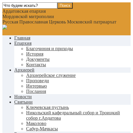
Ардатовская епархия
Мордовской митрополии
Русская Православная Церковь Московский патриархат
Главная
Епархия
Благочиния и приходы
История
Документы
Контакты
Архиерей
Архиерейское служение
Проповеди
Интервью
Послания
Новости
Святыни
Ключевская пустынь
Никольский кафедральный собор и Троицкий
собор г.Ардатова
Маколово
Сабур-Мачкасы