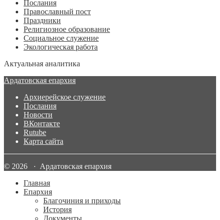
Послания
Православный пост
Праздники
Религиозное образование
Социальное служение
Экологическая работа
Актуальная аналитика
Ардатовская епархия
Архиерейское служение
Послания
Новости
ВКонтакте
Rutube
Карта сайта
© 2026 · Ардатовская епархия
Главная
Епархия
Благочиния и приходы
История
Документы