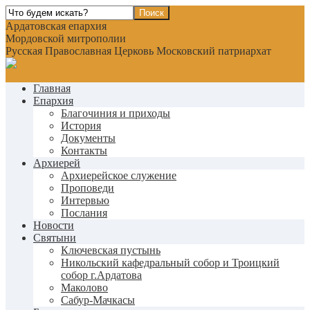
Ардатовская епархия
Мордовской митрополии
Русская Православная Церковь Московский патриархат
Главная
Епархия
Благочиния и приходы
История
Документы
Контакты
Архиерей
Архиерейское служение
Проповеди
Интервью
Послания
Новости
Святыни
Ключевская пустынь
Никольский кафедральный собор и Троицкий
собор г.Ардатова
Маколово
Сабур-Мачкасы