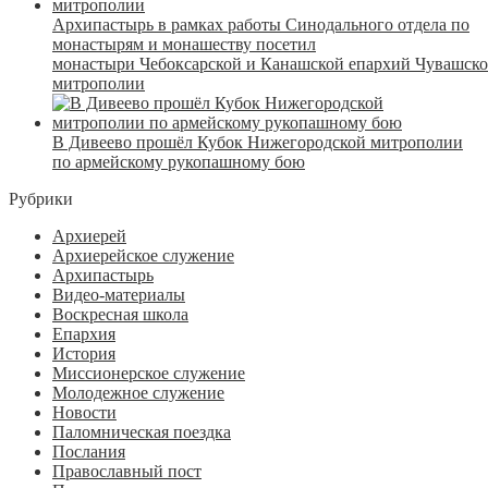
Архипастырь в рамках работы Синодального отдела по
монастырям и монашеству посетил
монастыри Чебоксарской и Канашской епархий Чувашск
митрополии
В Дивеево прошёл Кубок Нижегородской митрополии
по армейскому рукопашному бою
Рубрики
Архиерей
Архиерейское служение
Архипастырь
Видео-материалы
Воскресная школа
Епархия
История
Миссионерское служение
Молодежное служение
Новости
Паломническая поездка
Послания
Православный пост