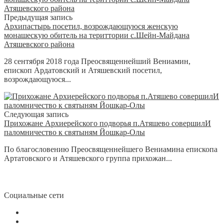
Предыдущая запись
Архипастырь посетил, возрождающуюся женскую
монашескую обитель на териттории с.Шейн-Майдана
Атяшевского района
28 сентября 2018 года Преосвященнейший Вениамин,
епископ Ардатовский и Атяшевский посетил,
возрождающуюся...
Следующая запись
Прихожане Архиерейского подворья п.Атяшево совершилИ
паломничество к святыням Йошкар-Олы
По благословению Преосвященнейшего Вениамина епископа
Артатовского и Атяшевского группа прихожан...
Социальные сети