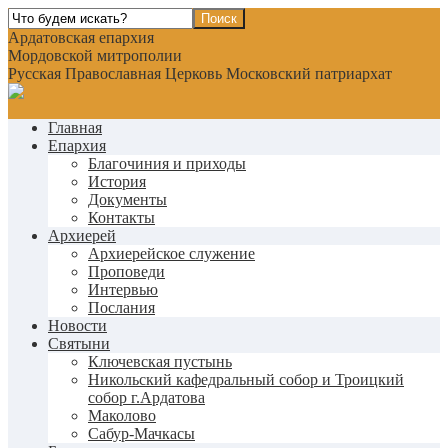
Ардатовская епархия
Мордовской митрополии
Русская Православная Церковь Московский патриархат
Главная
Епархия
Благочиния и приходы
История
Документы
Контакты
Архиерей
Архиерейское служение
Проповеди
Интервью
Послания
Новости
Святыни
Ключевская пустынь
Никольский кафедральный собор и Троицкий
собор г.Ардатова
Маколово
Сабур-Мачкасы