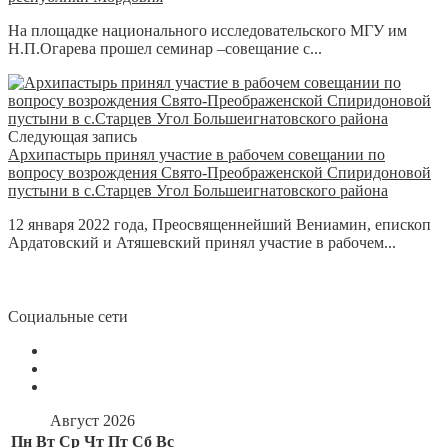
На площадке национального исследовательского МГУ им
Н.П.Огарева прошел семинар –совещание с...
Следующая запись
Архипастырь принял участие в рабочем совещании по
вопросу возрождения Свято-Преображенской Спиридоновой
пустыни в с.Старцев Угол Большеигнатовского района
12 января 2022 года, Преосвященнейший Вениамин, епископ
Ардатовский и Атяшевский принял участие в рабочем...
Социальные сети
Август 2026
Пн
Вт
Ср
Чт
Пт
Сб
Вс