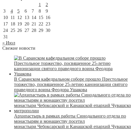
1
2
3
4
5
6
7
8
9
10
11
12
13
14
15
16
17
18
19
20
21
22
23
24
25
26
27
28
29
30
31
« Июл
Свежие новости
В Саранском кафедральном соборе прошло Престольное
торжество, посвященное 25-летию канонизации святого
праведного воина Феодора Ушакова
Архипастырь в рамках работы Синодального отдела по
монастырям и монашеству посетил
монастыри Чебоксарской и Канашской епархий Чувашск