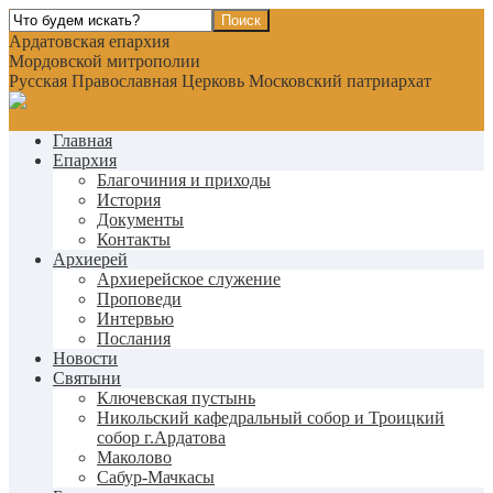
Ардатовская епархия
Мордовской митрополии
Русская Православная Церковь Московский патриархат
Главная
Епархия
Благочиния и приходы
История
Документы
Контакты
Архиерей
Архиерейское служение
Проповеди
Интервью
Послания
Новости
Святыни
Ключевская пустынь
Никольский кафедральный собор и Троицкий
собор г.Ардатова
Маколово
Сабур-Мачкасы