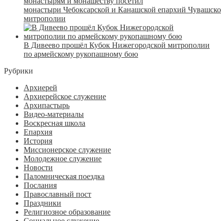
монастырям и монашеству посетил
монастыри Чебоксарской и Канашской епархий Чувашск
митрополии
В Дивеево прошёл Кубок Нижегородской митрополии
по армейскому рукопашному бою
Рубрики
Архиерей
Архиерейское служение
Архипастырь
Видео-материалы
Воскресная школа
Епархия
История
Миссионерское служение
Молодежное служение
Новости
Паломническая поездка
Послания
Православный пост
Праздники
Религиозное образование
Социальное служение