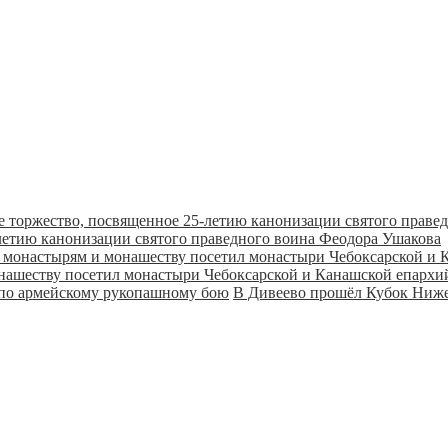
летию канонизации святого праведного воина Феодора Ушакова
онашеству посетил монастыри Чебоксарской и Канашской епарх
В Дивеево прошёл Кубок Ниже