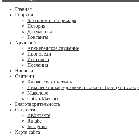
Главная
Епархия
Благочиния и приходы
История
Документы
Контакты
Архиерей
Архиерейское служение
Проповеди
Интервью
Послания
Новости
Святыни
Ключевская пустынь
Никольский кафедральный собор и Троицкий собор
Маколово
Сабур-Мачкасы
Благотворительность
Соц. сети
ВКонтакте
Rutube
Instagram
Карта сайта