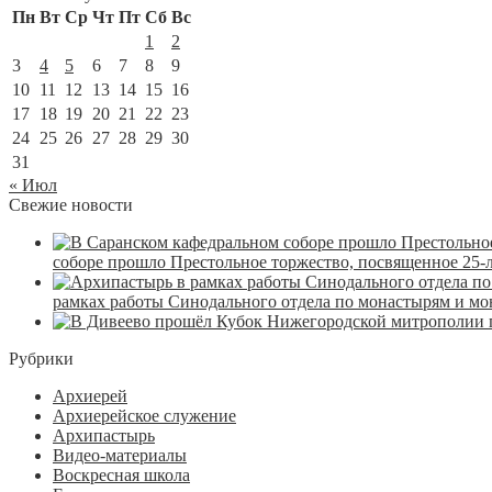
Пн
Вт
Ср
Чт
Пт
Сб
Вс
1
2
3
4
5
6
7
8
9
10
11
12
13
14
15
16
17
18
19
20
21
22
23
24
25
26
27
28
29
30
31
« Июл
Свежие новости
соборе прошло Престольное торжество, посвященное 25-
рамках работы Синодального отдела по монастырям и м
Рубрики
Архиерей
Архиерейское служение
Архипастырь
Видео-материалы
Воскресная школа