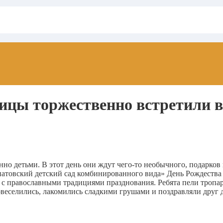
дицы торжественно встретили 
но детьми. В этот день они ждут чего-то необычного, подарков
овский детский сад комбинированного вида» День Рождества П
, с православными традициями празднования. Ребята пели троп
овеселились, лакомились сладкими грушами и поздравляли друг 