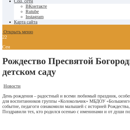
Соц. сети
ВКонтакте
Rutube
Instagram
Карта сайта
Открыть меню
22
Сен
Рождество Пресвятой Богоро
детском саду
Новости
День рождения – радостный и всеми любимый праздник, особен
для воспитанников группы «Колокольчик» МБДОУ «Большеигнат
событие, педагоги ознакомили малышей с историей Рождества
Поздравили тех, кто родился осенью с именинами и от души п