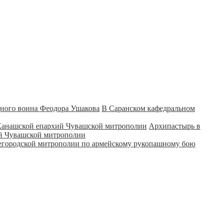
В Саранском кафедральном
Архипастырь в
ий Чувашской митрополии
городской митрополии по армейскому рукопашному бою