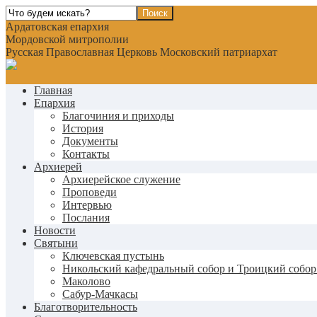
Ардатовская епархия
Мордовской митрополии
Русская Православная Церковь Московский патриархат
Главная
Епархия
Благочиния и приходы
История
Документы
Контакты
Архиерей
Архиерейское служение
Проповеди
Интервью
Послания
Новости
Святыни
Ключевская пустынь
Никольский кафедральный собор и Троицкий собор
Маколово
Сабур-Мачкасы
Благотворительность