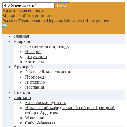
Ардатовская епархия
Мордовской митрополии
Русская Православная Церковь Московский патриархат
Главная
Епархия
Благочиния и приходы
История
Документы
Контакты
Архиерей
Архиерейское служение
Проповеди
Интервью
Послания
Новости
Святыни
Ключевская пустынь
Никольский кафедральный собор и Троицкий
собор г.Ардатова
Маколово
Сабур-Мачкасы