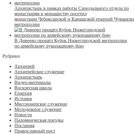
Архипастырь в рамках работы Синодального отдела по
монастырям и монашеству посетил
монастыри Чебоксарской и Канашской епархий Чувашск
митрополии
В Дивеево прошёл Кубок Нижегородской митрополии
по армейскому рукопашному бою
Рубрики
Архиерей
Архиерейское служение
Архипастырь
Видео-материалы
Воскресная школа
Епархия
История
Миссионерское служение
Молодежное служение
Новости
Паломническая поездка
Послания
Православный пост