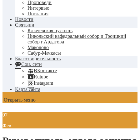
Проповеди
Интервью
Послания
Новости
Святыни
Ключевская пустынь
Никольский кафедральный собор и Троицкий
собор г.Ардатова
Маколово
Сабур-Мачкасы
Благотворительность
Соц. сети
ВКонтакте
Rutube
Instagram
Карта сайта
Открыть меню
07
Фев