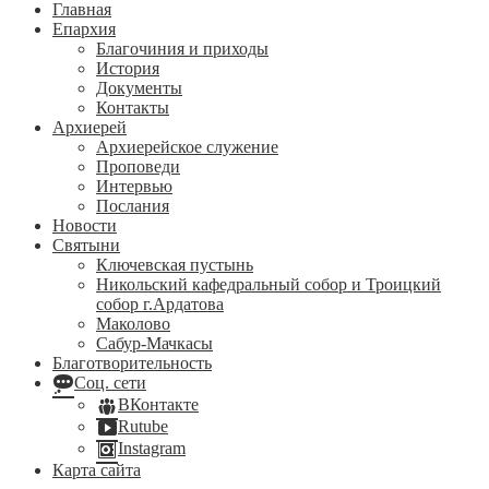
Главная
Епархия
Благочиния и приходы
История
Документы
Контакты
Архиерей
Архиерейское служение
Проповеди
Интервью
Послания
Новости
Святыни
Ключевская пустынь
Никольский кафедральный собор и Троицкий
собор г.Ардатова
Маколово
Сабур-Мачкасы
Благотворительность
Соц. сети
ВКонтакте
Rutube
Instagram
Карта сайта