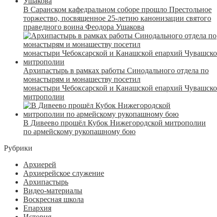
В Саранском кафедральном соборе прошло Престольное
торжество, посвященное 25-летию канонизации святого
праведного воина Феодора Ушакова
Архипастырь в рамках работы Синодального отдела по
монастырям и монашеству посетил
монастыри Чебоксарской и Канашской епархий Чувашск
митрополии
В Дивеево прошёл Кубок Нижегородской митрополии
по армейскому рукопашному бою
Рубрики
Архиерей
Архиерейское служение
Архипастырь
Видео-материалы
Воскресная школа
Епархия
История