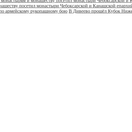
онашеству посетил монастыри Чебоксарской и Канашской епарх
В Дивеево прошёл Кубок Ниже