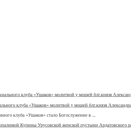
ального клуба «Ушаков» молитвой у мощей блг.князя Александр
ного клуба «Ушаков» стало Богослужение в ...