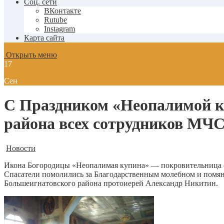
Соц. сети
ВКонтакте
Rutube
Instagram
Карта сайта
Открыть меню
17
Сен
С Праздником «Неопалимой к
района всех сотрудников МЧ
Новости
Икона Богородицы «Неопалимая купина» — покровительница о
Спасатели помолились за Благодарственным молебном и помя
Большеигнатовского района протоиерей Александр Никитин.