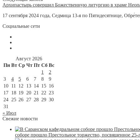
Архипастырь совершил Божественную литургию в храме Неоп
17 сентября 2024 года, Седмица 13-я по Пятидесятнице, Обре́тен
Социальные сети
Август 2026
Пн
Вт
Ср
Чт
Пт
Сб
Вс
1
2
3
4
5
6
7
8
9
10
11
12
13
14
15
16
17
18
19
20
21
22
23
24
25
26
27
28
29
30
31
« Июл
Свежие новости
соборе прошло Престольное торжество, посвященное 25-