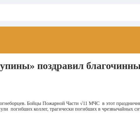
упины» поздравил благочинны
С
гнеборцев. Бойцы Пожарной Части √11 МЧС в этот праздничный
нули погибших коллег, трагически погибших в чрезвычайных си