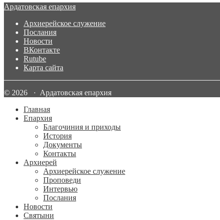
Ардатовская епархия
Архиерейское служение
Послания
Новости
ВКонтакте
Rutube
Карта сайта
© 2026 · Ардатовская епархия
Главная
Епархия
Благочиния и приходы
История
Документы
Контакты
Архиерей
Архиерейское служение
Проповеди
Интервью
Послания
Новости
Святыни