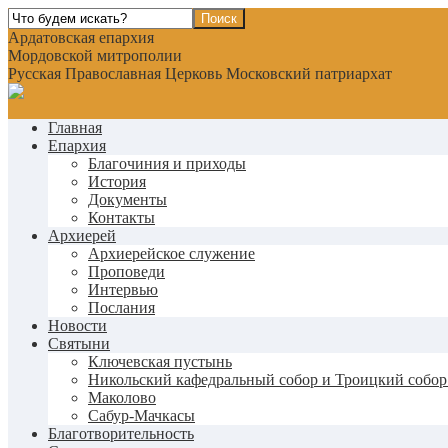
Ардатовская епархия
Мордовской митрополии
Русская Православная Церковь Московский патриархат
Главная
Епархия
Благочиния и приходы
История
Документы
Контакты
Архиерей
Архиерейское служение
Проповеди
Интервью
Послания
Новости
Святыни
Ключевская пустынь
Никольский кафедральный собор и Троицкий собор
Маколово
Сабур-Мачкасы
Благотворительность