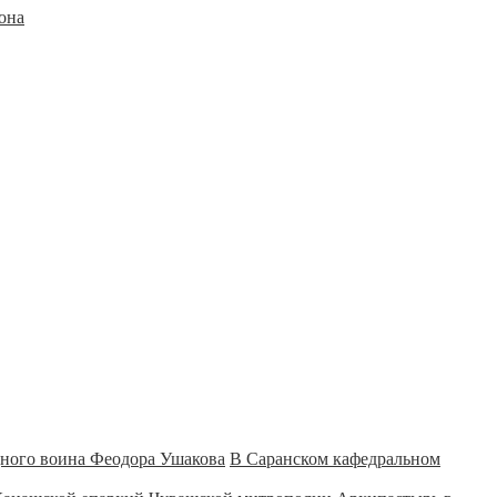
она
В Саранском кафедральном