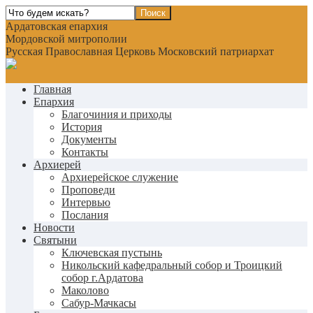
Ардатовская епархия
Мордовской митрополии
Русская Православная Церковь Московский патриархат
Главная
Епархия
Благочиния и приходы
История
Документы
Контакты
Архиерей
Архиерейское служение
Проповеди
Интервью
Послания
Новости
Святыни
Ключевская пустынь
Никольский кафедральный собор и Троицкий
собор г.Ардатова
Маколово
Сабур-Мачкасы