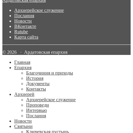
Ардатовская епархия
Архиерейское служение
Послания
Новости
ВКонтакте
Rutube
Карта сайта
© 2026 · Ардатовская епархия
Главная
Епархия
Благочиния и приходы
История
Документы
Контакты
Архиерей
Архиерейское служение
Проповеди
Интервью
Послания
Новости
Святыни
Ключевская пустынь