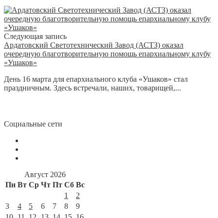
Следующая запись
Ардатовский Светотехнический Завод (АСТЗ) оказал
очередную благотворительную помощь епархиальному клубу
«Ушаков»
День 16 марта для епархиального клуба «Ушаков» стал
праздничным. Здесь встречали, наших, товарищей,...
Социальные сети
Август 2026
Пн
Вт
Ср
Чт
Пт
Сб
Вс
1
2
3
4
5
6
7
8
9
10
11
12
13
14
15
16