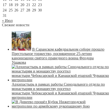
17
18
19
20
21
22
23
24
25
26
27
28
29
30
31
« Июл
Свежие новости
В Саранском кафедральном соборе прошло
Престольное торжество, посвященное 25-летию
канонизации святого праведного воина Феодора
Ушакова
Архипастырь в рамках работы Синодального отдела по
монастырям и монашеству посетил
монастыри Чебоксарской и Канашской епархий Чувашск
митрополии