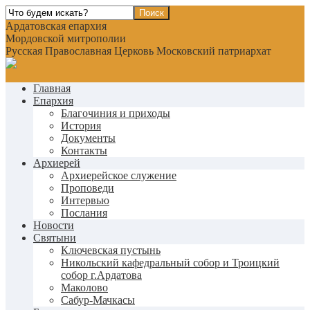
Ардатовская епархия
Мордовской митрополии
Русская Православная Церковь Московский патриархат
Главная
Епархия
Благочиния и приходы
История
Документы
Контакты
Архиерей
Архиерейское служение
Проповеди
Интервью
Послания
Новости
Святыни
Ключевская пустынь
Никольский кафедральный собор и Троицкий
собор г.Ардатова
Маколово
Сабур-Мачкасы