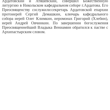
Ардатовский и Атяшевский, совершил Божественную
литургию в Никольском кафедральном соборе г.Ардатова.
Его
Преосвященству сослужили:секретарь Ардатовской епархии
протоиерей Сергий Демашкин, ключарь кафедрального
собора иерей Олег Климкин, иеромонах Григорий (Хлебин),
иерей Андрей Овчинкин. По завершении богослужения
Преосвященнейший Владыка Вениамин обратился к пастве с
Архипастырским словом.