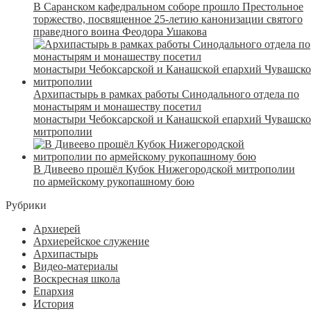
В Саранском кафедральном соборе прошло Престольное
торжество, посвященное 25-летию канонизации святого
праведного воина Феодора Ушакова
Архипастырь в рамках работы Синодального отдела по
монастырям и монашеству посетил
монастыри Чебоксарской и Канашской епархий Чувашск
митрополии
В Дивеево прошёл Кубок Нижегородской митрополии
по армейскому рукопашному бою
Рубрики
Архиерей
Архиерейское служение
Архипастырь
Видео-материалы
Воскресная школа
Епархия
История