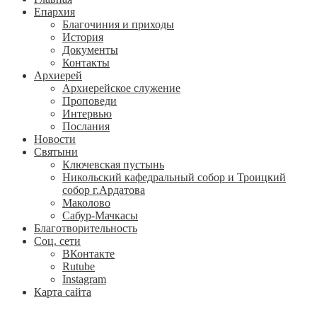
Епархия
Благочиния и приходы
История
Документы
Контакты
Архиерей
Архиерейское служение
Проповеди
Интервью
Послания
Новости
Святыни
Ключевская пустынь
Никольский кафедральный собор и Троицкий
собор г.Ардатова
Маколово
Сабур-Мачкасы
Благотворительность
Соц. сети
ВКонтакте
Rutube
Instagram
Карта сайта