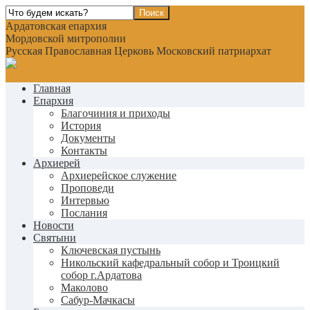
Ардатовская епархия
Мордовской митрополии
Русская Православная Церковь Московский патриархат
Главная
Епархия
Благочиния и приходы
История
Документы
Контакты
Архиерей
Архиерейское служение
Проповеди
Интервью
Послания
Новости
Святыни
Ключевская пустынь
Никольский кафедральный собор и Троицкий
собор г.Ардатова
Маколово
Сабур-Мачкасы