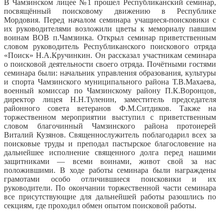
В Чамзинском лицее №1 прошел Республиканский семинар,
посвящённый поисковому движению в Республике
Мордовия.
Перед началом семинара учащиеся-поисковики с
их руководителями возложили цветы к мемориалу павшим
воинам ВОВ п.Чамзинка. Открыл семинар приветственным
словом руководитель Республиканского поискового отряда
«Поиск» Н.А.Кручинкин. Он рассказал участникам семинара
о поисковой деятельности своего отряда. Почётными гостями
семинара были: начальник управления образования, культуры
и спорта Чамзинского муниципального района Т.В.Махаева,
военный комиссар по Чамзинскому району П.К.Воронцов,
директор лицея Н.Н.Туленин, заместитель председателя
районного совета ветеранов Ф.М.Ситдиков. Также на
торжественном мероприятии выступил с приветственным
словом благочинный Чамзинского района протоиерей
Виталий Кузянов. Священнослужитель поблагодарил всех за
поисковые труды и преподал пастырское благословение на
дальнейшее исполнение священного долга перед нашими
защитниками — всеми воинами, живот свой за нас
положившими. В ходе работы семинара были награждены
грамотами особо отличившиеся поисковики и их
руководители. По окончании торжественной части семинара
все присутствующие для дальнейшей работы разошлись по
секциям, где проходил обмен опытом поисковой работы.