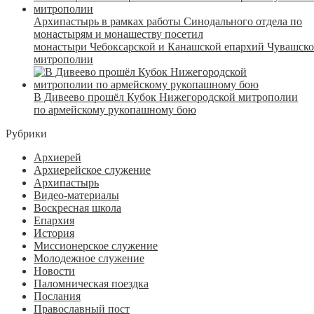
Архипастырь в рамках работы Синодального отдела по
монастырям и монашеству посетил
монастыри Чебоксарской и Канашской епархий Чувашск
митрополии
В Дивеево прошёл Кубок Нижегородской митрополии
по армейскому рукопашному бою
Рубрики
Архиерей
Архиерейское служение
Архипастырь
Видео-материалы
Воскресная школа
Епархия
История
Миссионерское служение
Молодежное служение
Новости
Паломническая поездка
Послания
Православный пост