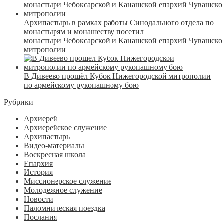
Архипастырь в рамках работы Синодального отдела по
монастырям и монашеству посетил
монастыри Чебоксарской и Канашской епархий Чувашск
митрополии
В Дивеево прошёл Кубок Нижегородской митрополии
по армейскому рукопашному бою
Рубрики
Архиерей
Архиерейское служение
Архипастырь
Видео-материалы
Воскресная школа
Епархия
История
Миссионерское служение
Молодежное служение
Новости
Паломническая поездка
Послания