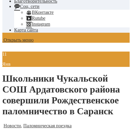
Благотворительность
Соц. сети
ВКонтакте
Rutube
Instagram
Карта сайта
Открыть меню
11
Янв
Школьники Чукальской
СОШ Ардатовского района
совершили Рождественское
паломничество в Саранск
Новости
,
Паломническая поездка