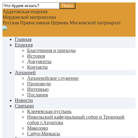
Ардатовская епархия
Мордовской митрополии
Русская Православная Церковь Московский патриархат
Главная
Епархия
Благочиния и приходы
История
Документы
Контакты
Архиерей
Архиерейское служение
Проповеди
Интервью
Послания
Новости
Святыни
Ключевская пустынь
Никольский кафедральный собор и Троицкий
собор г.Ардатова
Маколово
Сабур-Мачкасы