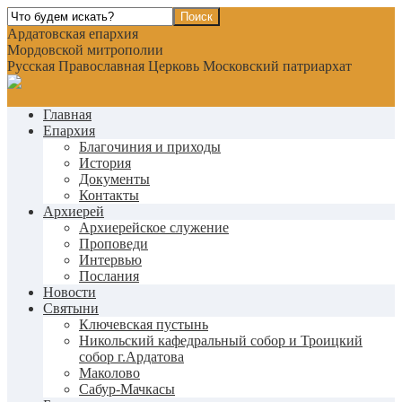
Ардатовская епархия
Мордовской митрополии
Русская Православная Церковь Московский патриархат
Главная
Епархия
Благочиния и приходы
История
Документы
Контакты
Архиерей
Архиерейское служение
Проповеди
Интервью
Послания
Новости
Святыни
Ключевская пустынь
Никольский кафедральный собор и Троицкий
собор г.Ардатова
Маколово
Сабур-Мачкасы