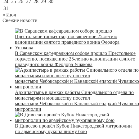
24
25
26
27
28
29
30
31
« Июл
Свежие новости
В Саранском кафедральном соборе прошло Престольное
торжество, посвященное 25-летию канонизации святого
праведного воина Феодора Ушакова
Архипастырь в рамках работы Синодального отдела по
монастырям и монашеству посетил
монастыри Чебоксарской и Канашской епархий Чувашск
митрополии
В Дивеево прошёл Кубок Нижегородской митрополии
по армейскому рукопашному бою