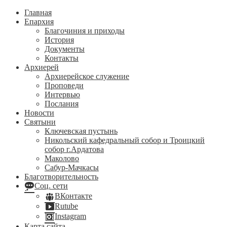
Главная
Епархия
Благочиния и приходы
История
Документы
Контакты
Архиерей
Архиерейское служение
Проповеди
Интервью
Послания
Новости
Святыни
Ключевская пустынь
Никольский кафедральный собор и Троицкий
собор г.Ардатова
Маколово
Сабур-Мачкасы
Благотворительность
Соц. сети
ВКонтакте
Rutube
Instagram
Карта сайта