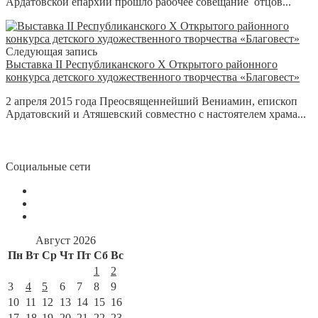
Ардатовской епархии прошло рабочее совещание отцов...
Следующая запись
Выставка II Республиканского X Открытого районного
конкурса детского художественного творчества «Благовест»
2 апреля 2015 года Преосвященнейший Вениамин, епископ
Ардатовский и Атяшевский совместно с настоятелем храма...
Социальные сети
Август 2026
Пн
Вт
Ср
Чт
Пт
Сб
Вс
1
2
3
4
5
6
7
8
9
10
11
12
13
14
15
16
17
18
19
20
21
22
23