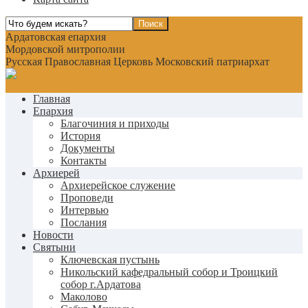
Ардатовская епархия
Мордовской митрополии
Русская Православная Церковь Московский патриархат
Главная
Епархия
Благочиния и приходы
История
Документы
Контакты
Архиерей
Архиерейское служение
Проповеди
Интервью
Послания
Новости
Святыни
Ключевская пустынь
Никольский кафедральный собор и Троицкий
собор г.Ардатова
Маколово