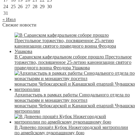
24
25
26
27
28
29
30
31
« Июл
Свежие новости
В Саранском кафедральном соборе прошло Престольное
торжество, посвященное 25-летию канонизации святого
праведного воина Феодора Ушакова
Архипастырь в рамках работы Синодального отдела по
монастырям и монашеству посетил
монастыри Чебоксарской и Канашской епархий Чувашск
митрополии
В Дивеево прошёл Кубок Нижегородской митрополии
по армейскому рукопашному бою