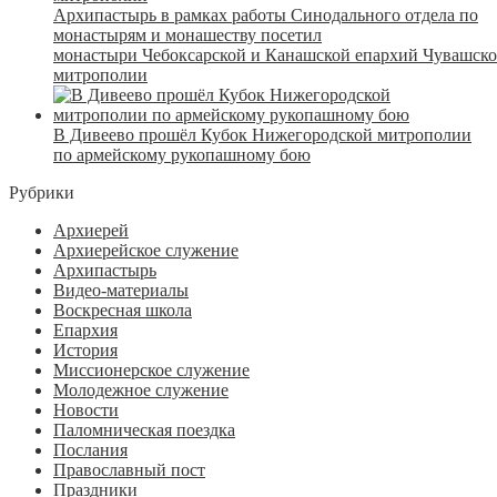
Архипастырь в рамках работы Синодального отдела по
монастырям и монашеству посетил
монастыри Чебоксарской и Канашской епархий Чувашск
митрополии
В Дивеево прошёл Кубок Нижегородской митрополии
по армейскому рукопашному бою
Рубрики
Архиерей
Архиерейское служение
Архипастырь
Видео-материалы
Воскресная школа
Епархия
История
Миссионерское служение
Молодежное служение
Новости
Паломническая поездка
Послания
Православный пост
Праздники