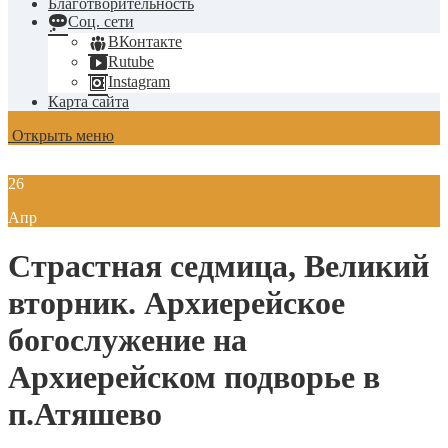
Благотворительность
Соц. сети
ВКонтакте
Rutube
Instagram
Карта сайта
Открыть меню
26
Апр
Страстная седмица, Великий
вторник. Архиерейское
богослужение на
Архиерейском подворье в
п.Атяшево