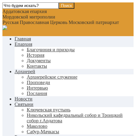
Ардатовская епархия
Мордовской митрополии
Русская Православная Церковь Московский патриархат
Главная
Епархия
Благочиния и приходы
История
Документы
Контакты
Архиерей
Архиерейское служение
Проповеди
Интервью
Послания
Новости
Святыни
Ключевская пустынь
Никольский кафедральный собор и Троицкий
собор г.Ардатова
Маколово
Сабур-Мачкасы