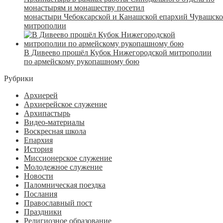
монастырям и монашеству посетил
монастыри Чебоксарской и Канашской епархий Чувашск
митрополии
В Дивеево прошёл Кубок Нижегородской митрополии
по армейскому рукопашному бою
Рубрики
Архиерей
Архиерейское служение
Архипастырь
Видео-материалы
Воскресная школа
Епархия
История
Миссионерское служение
Молодежное служение
Новости
Паломническая поездка
Послания
Православный пост
Праздники
Религиозное образование