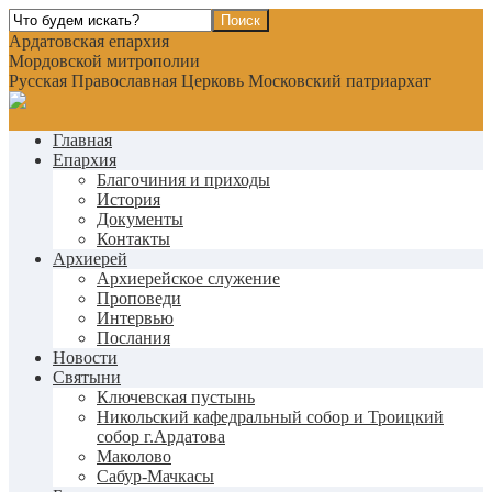
Ардатовская епархия
Мордовской митрополии
Русская Православная Церковь Московский патриархат
Главная
Епархия
Благочиния и приходы
История
Документы
Контакты
Архиерей
Архиерейское служение
Проповеди
Интервью
Послания
Новости
Святыни
Ключевская пустынь
Никольский кафедральный собор и Троицкий
собор г.Ардатова
Маколово
Сабур-Мачкасы