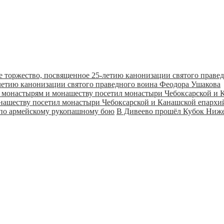
летию канонизации святого праведного воина Феодора Ушакова
онашеству посетил монастыри Чебоксарской и Канашской епарх
В Дивеево прошёл Кубок Ниже