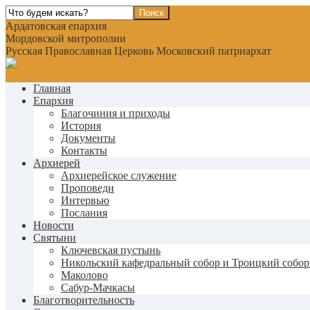
Ардатовская епархия
Мордовской митрополии
Русская Православная Церковь Московский патриархат
Главная
Епархия
Благочиния и приходы
История
Документы
Контакты
Архиерей
Архиерейское служение
Проповеди
Интервью
Послания
Новости
Святыни
Ключевская пустынь
Никольский кафедральный собор и Троицкий собор
Маколово
Сабур-Мачкасы
Благотворительность