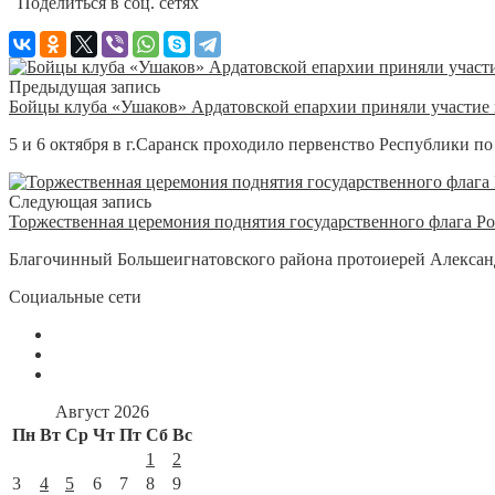
Поделиться в соц. сетях
Предыдущая запись
Бойцы клуба «Ушаков» Ардатовской епархии приняли участие
5 и 6 октября в г.Саранск проходило первенство Республики п
Следующая запись
Торжественная церемония поднятия государственного флага Р
Благочинный Большеигнатовского района протоиерей Александ
Социальные сети
Август 2026
Пн
Вт
Ср
Чт
Пт
Сб
Вс
1
2
3
4
5
6
7
8
9