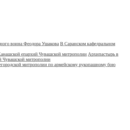
В Саранском кафедральном
Архипастырь в
ий Чувашской митрополии
городской митрополии по армейскому рукопашному бою