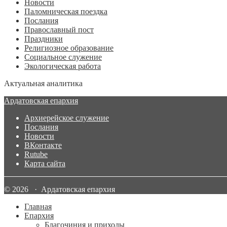
Новости
Паломническая поездка
Послания
Православный пост
Праздники
Религиозное образование
Социальное служение
Экологическая работа
Актуальная аналитика
Ардатовская епархия
Архиерейское служение
Послания
Новости
ВКонтакте
Rutube
Карта сайта
© 2026 · Ардатовская епархия
Главная
Епархия
Благочиния и приходы