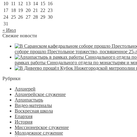
10
11
12
13
14
15
16
17
18
19
20
21
22
23
24
25
26
27
28
29
30
31
« Июл
Свежие новости
соборе прошло Престольное торжество, посвященное 25-
рамках работы Синодального отдела по монастырям и м
Рубрики
Архиерей
Архиерейское служение
Архипастырь
Видео-материалы
Воскресная школа
Епархия
История
Миссионерское служение
Молодежное служение