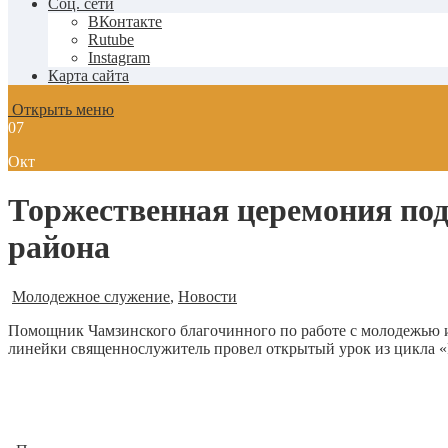
Соц. сети
ВКонтакте
Rutube
Instagram
Карта сайта
Открыть меню
07
Окт
Торжественная церемония по
района
Молодежное служение
,
Новости
Помощник Чамзинского благочинного по работе с молодежью 
линейки священнослужитель провел открытый урок из цикла «