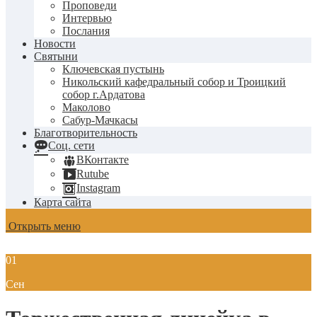
Проповеди
Интервью
Послания
Новости
Святыни
Ключевская пустынь
Никольский кафедральный собор и Троицкий
собор г.Ардатова
Маколово
Сабур-Мачкасы
Благотворительность
Соц. сети
ВКонтакте
Rutube
Instagram
Карта сайта
Открыть меню
01
Сен