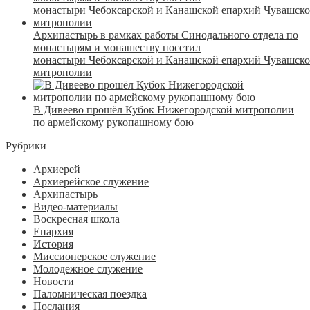
Архипастырь в рамках работы Синодального отдела по
монастырям и монашеству посетил
монастыри Чебоксарской и Канашской епархий Чувашск
митрополии
В Дивеево прошёл Кубок Нижегородской митрополии
по армейскому рукопашному бою
Рубрики
Архиерей
Архиерейское служение
Архипастырь
Видео-материалы
Воскресная школа
Епархия
История
Миссионерское служение
Молодежное служение
Новости
Паломническая поездка
Послания