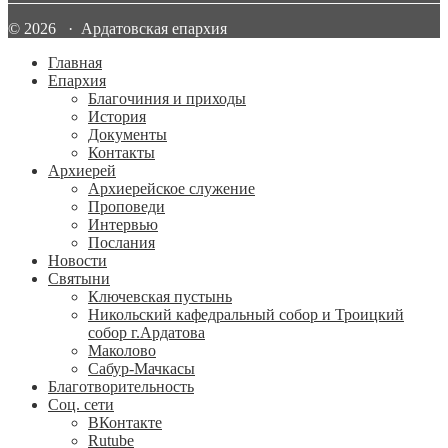
© 2026 · Ардатовская епархия
Главная
Епархия
Благочиния и приходы
История
Документы
Контакты
Архиерей
Архиерейское служение
Проповеди
Интервью
Послания
Новости
Святыни
Ключевская пустынь
Никольский кафедральный собор и Троицкий
собор г.Ардатова
Маколово
Сабур-Мачкасы
Благотворительность
Соц. сети
ВКонтакте
Rutube