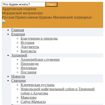
Ардатовская епархия
Мордовской митрополии
Русская Православная Церковь Московский патриархат
Главная
Епархия
Благочиния и приходы
История
Документы
Контакты
Архиерей
Архиерейское служение
Проповеди
Интервью
Послания
Новости
Святыни
Ключевская пустынь
Никольский кафедральный собор и Троицкий
собор г.Ардатова
Маколово
Сабур-Мачкасы