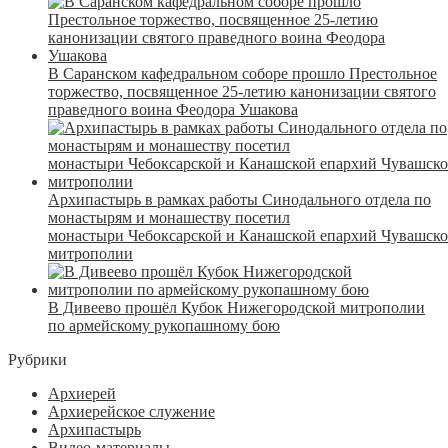
В Саранском кафедральном соборе прошло Престольное
торжество, посвященное 25-летию канонизации святого
праведного воина Феодора Ушакова
Архипастырь в рамках работы Синодального отдела по
монастырям и монашеству посетил
монастыри Чебоксарской и Канашской епархий Чувашск
митрополии
В Дивеево прошёл Кубок Нижегородской митрополии
по армейскому рукопашному бою
Рубрики
Архиерей
Архиерейское служение
Архипастырь
Видео-материалы