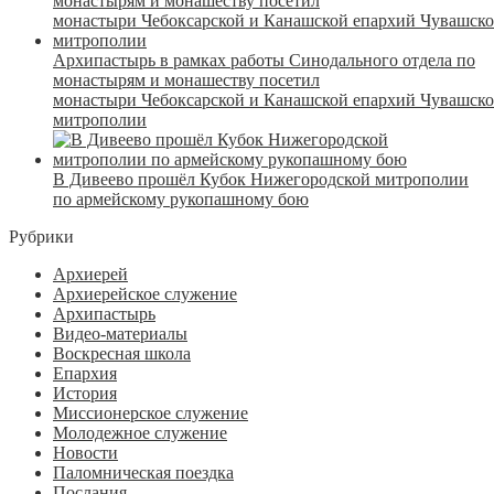
Архипастырь в рамках работы Синодального отдела по
монастырям и монашеству посетил
монастыри Чебоксарской и Канашской епархий Чувашск
митрополии
В Дивеево прошёл Кубок Нижегородской митрополии
по армейскому рукопашному бою
Рубрики
Архиерей
Архиерейское служение
Архипастырь
Видео-материалы
Воскресная школа
Епархия
История
Миссионерское служение
Молодежное служение
Новости
Паломническая поездка
Послания