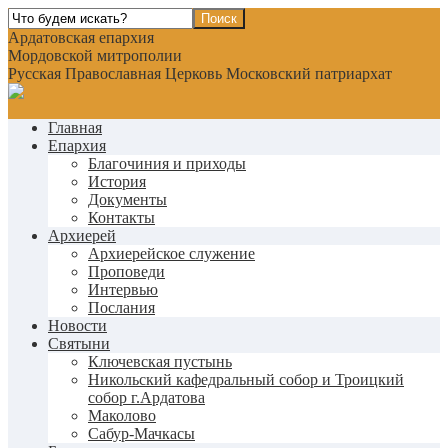
Ардатовская епархия
Мордовской митрополии
Русская Православная Церковь Московский патриархат
Главная
Епархия
Благочиния и приходы
История
Документы
Контакты
Архиерей
Архиерейское служение
Проповеди
Интервью
Послания
Новости
Святыни
Ключевская пустынь
Никольский кафедральный собор и Троицкий
собор г.Ардатова
Маколово
Сабур-Мачкасы