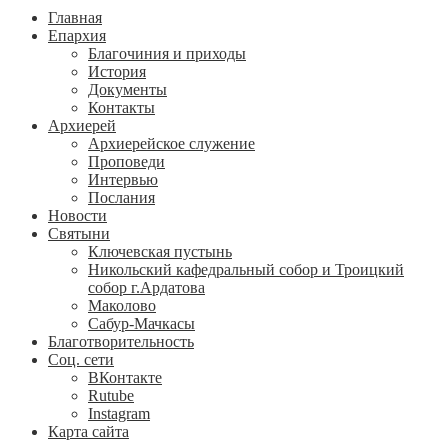
Главная
Епархия
Благочиния и приходы
История
Документы
Контакты
Архиерей
Архиерейское служение
Проповеди
Интервью
Послания
Новости
Святыни
Ключевская пустынь
Никольский кафедральный собор и Троицкий
собор г.Ардатова
Маколово
Сабур-Мачкасы
Благотворительность
Соц. сети
ВКонтакте
Rutube
Instagram
Карта сайта