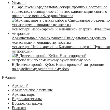
В Саранском кафедральном соборе прошло Престольное
торжество, посвященное 25-летию канонизации святого
праведного воина Феодора Ушакова
Архипастырь в рамках работы Синодального отдела по
монастырям и монашеству посетил
монастыри Чебоксарской и Канашской епархий Чувашск
митрополии
В Дивеево прошёл Кубок Нижегородской митрополии
по армейскому рукопашному бою
Рубрики
Архиерей
Архиерейское служение
Архипастырь
Видео-материалы
Воскресная школа
Епархия