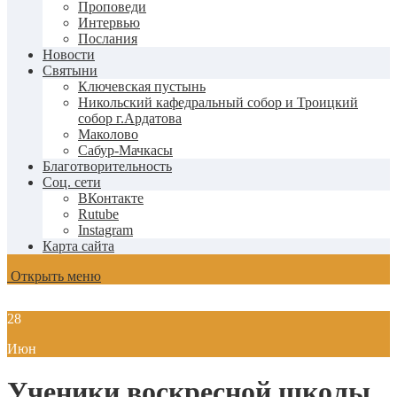
Проповеди
Интервью
Послания
Новости
Святыни
Ключевская пустынь
Никольский кафедральный собор и Троицкий
собор г.Ардатова
Маколово
Сабур-Мачкасы
Благотворительность
Соц. сети
ВКонтакте
Rutube
Instagram
Карта сайта
Открыть меню
28
Июн
Ученики воскресной школы