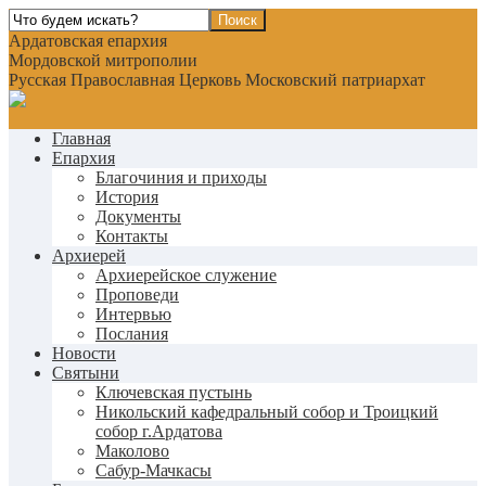
Ардатовская епархия
Мордовской митрополии
Русская Православная Церковь Московский патриархат
Главная
Епархия
Благочиния и приходы
История
Документы
Контакты
Архиерей
Архиерейское служение
Проповеди
Интервью
Послания
Новости
Святыни
Ключевская пустынь
Никольский кафедральный собор и Троицкий
собор г.Ардатова
Маколово
Сабур-Мачкасы