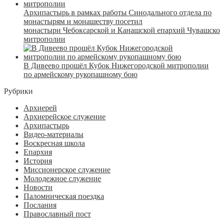
Архипастырь в рамках работы Синодального отдела по
монастырям и монашеству посетил
монастыри Чебоксарской и Канашской епархий Чувашск
митрополии
В Дивеево прошёл Кубок Нижегородской митрополии
по армейскому рукопашному бою
Рубрики
Архиерей
Архиерейское служение
Архипастырь
Видео-материалы
Воскресная школа
Епархия
История
Миссионерское служение
Молодежное служение
Новости
Паломническая поездка
Послания
Православный пост