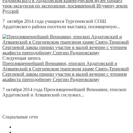
Радонежского в Ардатовском краеведческом музее прошел
урок-экскурсия по экспозиции, посвященной Игумену земли
Русской
7 октября 2014 года учащиеся Тургеневской СОШ
Ардатовского района посетили выставку, посвященную...
Следующая запись
Преосвященнейший Вениамин, епископ Ардатовский и
Атяшевский в Сергиевском трапезном храме Свято-Троицкой
Сергиевой лавры принял участие в малой вечерне с чтением
акафиста преподобному Сергию Радонежскому
7 октября 2014 года Преосвященнейший Вениамин, епископ
Ардатовский и Атяшевский сослужил...
Социальные сети