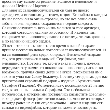
простил ему всякое согрешение, вольное и невольное, и
даровал Небесное Царствие.
Для многих священнослужителей он был не просто
архиереем, а истинным учителем, отцом. Его забота о каждом
из нас порой была очень строгой, но это все равно была
забота, и она, надеюсь, сохраняется в сердце каждого.
Священнослужитель всю жизнь молится за того архиерея,
который совершил над ним хиротонию. И надеюсь, мы
совершаем это чинопоследование не потому, что так должно,
а по велению нашего сердца.
25 лет – это очень много, за это время в нашей епархии
пришло несколько новых поколений священнослужителей. И
на сегодняшний день среди клириков Пензенской епархии
тех, кто рукоположен владыкой Серафимом, уже
меньшинство. Поэтому те, кто его знал и помнит, должны
передавать эту память из поколения в поколение, насколько
возможно, приучая своих детей и внуков, рассказывая им о
тех, кто учил нас Слову Божиему. Поэтому сегодня мы для вас
приготовили скромный подарок – издание «Архиепископ
Серафим (Тихонов). Фотолетопись», посвященное 25-летию
со дня кончины владыки Серафима. Это небольшой
фотоальбом, в котором мы постарались разместить довольно-
таки редкие фотографии жизни владыки, многие из которых
никогда ранее не были опубликованы. Также в издании есть
ссылки на видеофайлы, которые вы можете посмотреть,