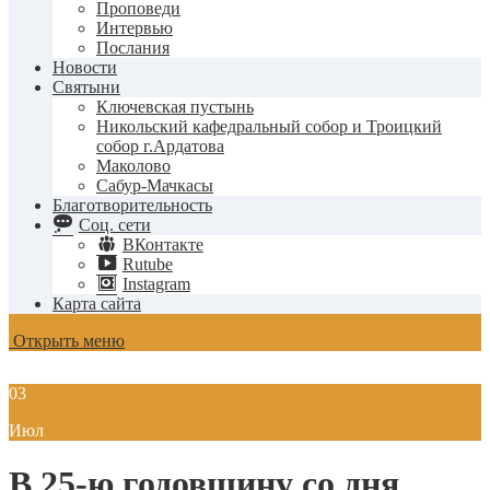
Проповеди
Интервью
Послания
Новости
Святыни
Ключевская пустынь
Никольский кафедральный собор и Троицкий
собор г.Ардатова
Маколово
Сабур-Мачкасы
Благотворительность
Соц. сети
ВКонтакте
Rutube
Instagram
Карта сайта
Открыть меню
03
Июл
В 25-ю годовщину со дня