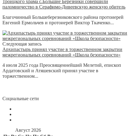
Троицкого храма с.Большие Березники совершили
паломничество в Серафимо-Дивеевскую женскую обитель
Благочинный Большеберезниковского района протоиерей
Евгений Ермольчев и протоиерей Виктор Ткаченко...
Следующая запись
Архипастырь принял участие в торжественном закрытии
межрегиональных соревнований «Школа безопасности»
4 июля 2025 года Преосвященнейший Мелетий, епископ
Ардатовский и Атяшевский принял участие в
торжественном...
Социальные сети
Август 2026