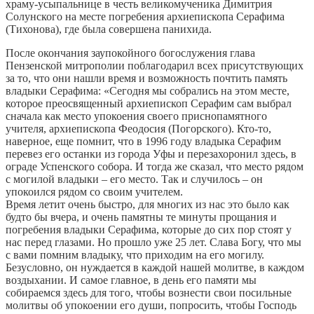
храму-усыпальнице в честь великомученика Димитрия
Солунского на месте погребения архиепископа Серафима
(Тихонова), где была совершена панихида.
После окончания заупокойного богослужения глава
Пензенской митрополии поблагодарил всех присутствующих
за то, что они нашли время и возможность почтить память
владыки Серафима: «Сегодня мы собрались на этом месте,
которое преосвященный архиепископ Серафим сам выбрал
сначала как место упокоения своего приснопамятного
учителя, архиепископа Феодосия (Погорского). Кто-то,
наверное, еще помнит, что в 1996 году владыка Серафим
перевез его останки из города Уфы и перезахоронил здесь, в
ограде Успенского собора. И тогда же сказал, что место рядом
с могилой владыки – его место. Так и случилось – он
упокоился рядом со своим учителем.
Время летит очень быстро, для многих из нас это было как
будто бы вчера, и очень памятны те минуты прощания и
погребения владыки Серафима, которые до сих пор стоят у
нас перед глазами. Но прошло уже 25 лет. Слава Богу, что мы
с вами помним владыку, что приходим на его могилу.
Безусловно, он нуждается в каждой нашей молитве, в каждом
воздыхании. И самое главное, в день его памяти мы
собираемся здесь для того, чтобы вознести свои посильные
молитвы об упокоении его души, попросить, чтобы Господь