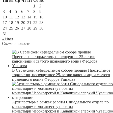
Пн
Вт
Ср
Чт
Пт
Сб
Вс
1
2
3
4
5
6
7
8
9
10
11
12
13
14
15
16
17
18
19
20
21
22
23
24
25
26
27
28
29
30
31
« Июл
Свежие новости
В Саранском кафедральном соборе прошло Престольное
торжество, посвященное 25-летию канонизации святого
праведного воина Феодора Ушакова
Архипастырь в рамках работы Синодального отдела по
монастырям и монашеству посетил
монастыри Чебоксарской и Канашской епархий Чувашск