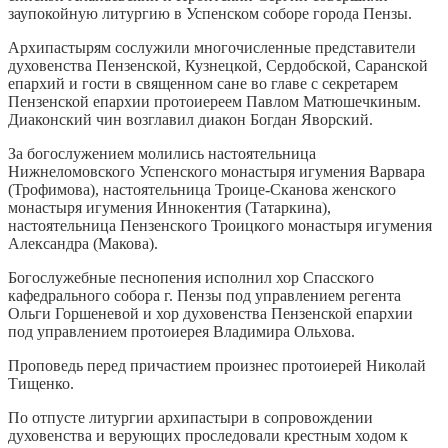
заупокойную литургию в Успенском соборе города Пензы.
Архипастырям сослужили многочисленные представители
духовенства Пензенской, Кузнецкой, Сердобской, Саранской
епархий и гости в священном сане во главе с секретарем
Пензенской епархии протоиереем Павлом Матюшечкиным.
Диаконский чин возглавил диакон Богдан Яворский.
За богослужением молились настоятельница
Нижнеломовского Успенского монастыря игумения Варвара
(Трофимова), настоятельница Троице-Сканова женского
монастыря игумения Иннокентия (Татаркина),
настоятельница Пензенского Троицкого монастыря игумения
Александра (Макова).
Богослужебные песнопения исполнил хор Спасского
кафедрального собора г. Пензы под управлением регента
Ольги Горшеневой и хор духовенства Пензенской епархии
под управлением протоиерея Владимира Ольхова.
Проповедь перед причастием произнес протоиерей Николай
Тищенко.
По отпусте литургии архипастыри в сопровождении
духовенства и верующих проследовали крестным ходом к