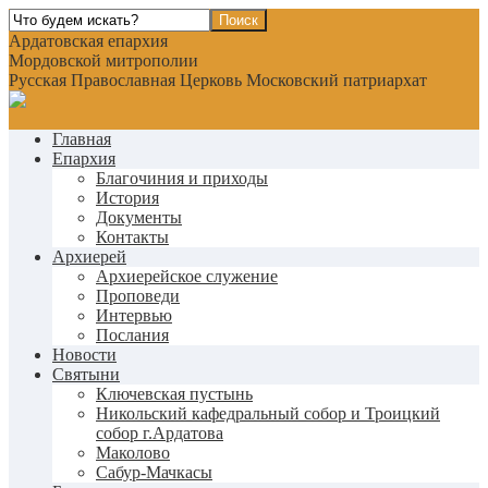
Ардатовская епархия
Мордовской митрополии
Русская Православная Церковь Московский патриархат
Главная
Епархия
Благочиния и приходы
История
Документы
Контакты
Архиерей
Архиерейское служение
Проповеди
Интервью
Послания
Новости
Святыни
Ключевская пустынь
Никольский кафедральный собор и Троицкий
собор г.Ардатова
Маколово
Сабур-Мачкасы