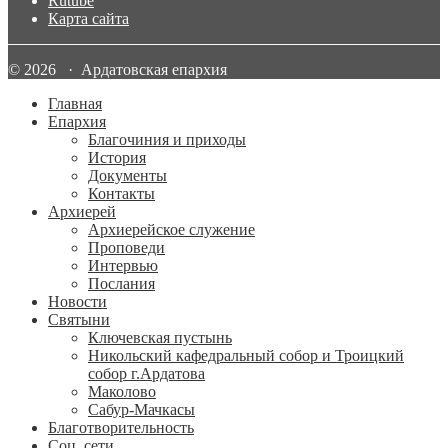
Rutube
Карта сайта
© 2026 · Ардатовская епархия
Главная
Епархия
Благочиния и приходы
История
Документы
Контакты
Архиерей
Архиерейское служение
Проповеди
Интервью
Послания
Новости
Святыни
Ключевская пустынь
Никольский кафедральный собор и Троицкий
собор г.Ардатова
Маколово
Сабур-Мачкасы
Благотворительность
Соц. сети