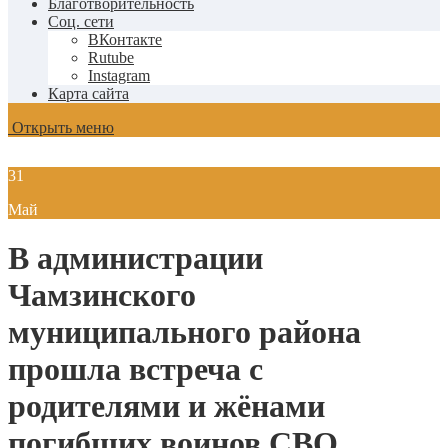
Благотворительность
Соц. сети
ВКонтакте
Rutube
Instagram
Карта сайта
Открыть меню
31
Май
В администрации
Чамзинского
муниципального района
прошла встреча с
родителями и жёнами
погибших воинов СВО