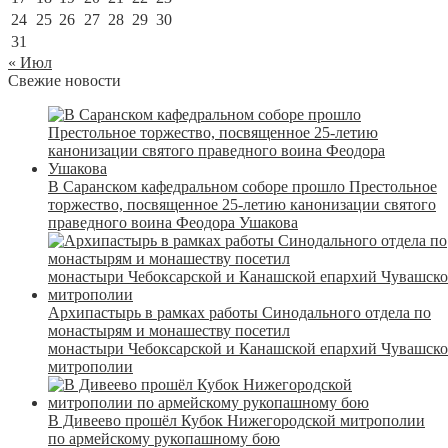
24
25
26
27
28
29
30
31
« Июл
Свежие новости
В Саранском кафедральном соборе прошло Престольное
торжество, посвященное 25-летию канонизации святого
праведного воина Феодора Ушакова
Архипастырь в рамках работы Синодального отдела по
монастырям и монашеству посетил
монастыри Чебоксарской и Канашской епархий Чувашск
митрополии
В Дивеево прошёл Кубок Нижегородской митрополии
по армейскому рукопашному бою