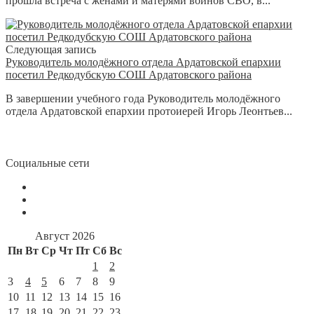
прошла встреча с женами и матерями воинов СВО, в...
Следующая запись
Руководитель молодёжного отдела Ардатовской епархии
посетил Редкодубскую СОШ Ардатовского района
В завершении учебного года Руководитель молодёжного
отдела Ардатовской епархии протоиерей Игорь Леонтьев...
Социальные сети
Август 2026
Пн
Вт
Ср
Чт
Пт
Сб
Вс
1
2
3
4
5
6
7
8
9
10
11
12
13
14
15
16
17
18
19
20
21
22
23