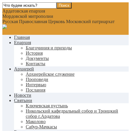
Ардатовская епархия
Мордовской митрополии
Русская Православная Церковь Московский патриархат
Главная
Епархия
Благочиния и приходы
История
Документы
Контакты
Архиерей
Архиерейское служение
Проповеди
Интервью
Послания
Новости
Святыни
Ключевская пустынь
Никольский кафедральный собор и Троицкий
собор г.Ардатова
Маколово
Сабур-Мачкасы