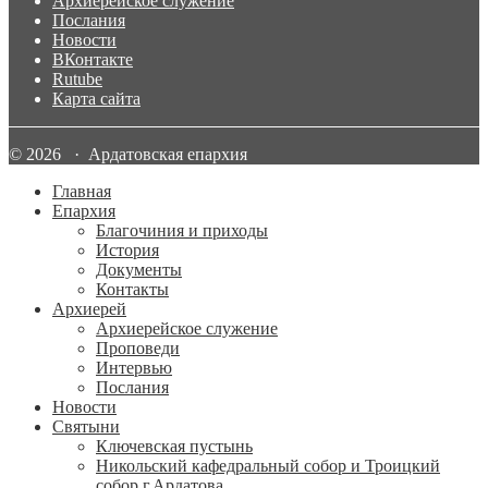
Архиерейское служение
Послания
Новости
ВКонтакте
Rutube
Карта сайта
© 2026 · Ардатовская епархия
Главная
Епархия
Благочиния и приходы
История
Документы
Контакты
Архиерей
Архиерейское служение
Проповеди
Интервью
Послания
Новости
Святыни
Ключевская пустынь
Никольский кафедральный собор и Троицкий
собор г.Ардатова