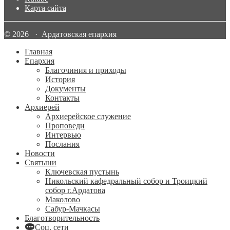
Карта сайта
© 2026 · Ардатовская епархия
Главная
Епархия
Благочиния и приходы
История
Документы
Контакты
Архиерей
Архиерейское служение
Проповеди
Интервью
Послания
Новости
Святыни
Ключевская пустынь
Никольский кафедральный собор и Троицкий
собор г.Ардатова
Маколово
Сабур-Мачкасы
Благотворительность
Соц. сети