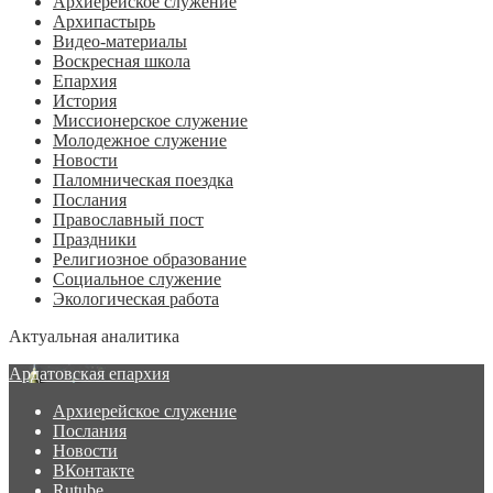
Архиерейское служение
Архипастырь
Видео-материалы
Воскресная школа
Епархия
История
Миссионерское служение
Молодежное служение
Новости
Паломническая поездка
Послания
Православный пост
Праздники
Религиозное образование
Социальное служение
Экологическая работа
Актуальная аналитика
Ардатовская епархия
Архиерейское служение
Послания
Новости
ВКонтакте
Rutube