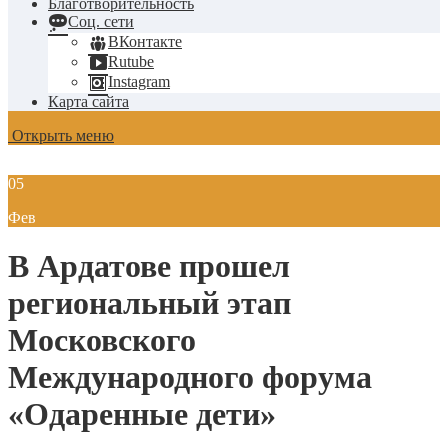
Благотворительность
Соц. сети
ВКонтакте
Rutube
Instagram
Карта сайта
Открыть меню
05
Фев
В Ардатове прошел
региональный этап
Московского
Международного форума
«Одаренные дети»