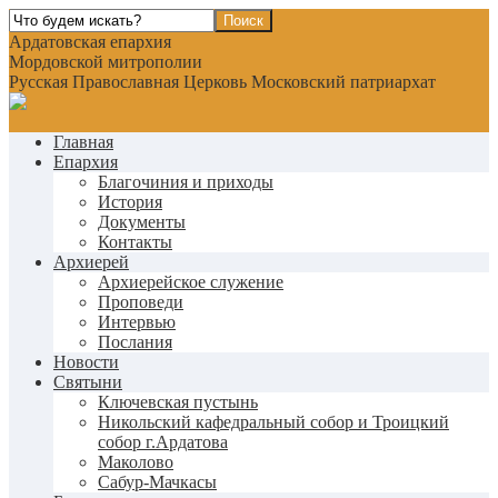
Ардатовская епархия
Мордовской митрополии
Русская Православная Церковь Московский патриархат
Главная
Епархия
Благочиния и приходы
История
Документы
Контакты
Архиерей
Архиерейское служение
Проповеди
Интервью
Послания
Новости
Святыни
Ключевская пустынь
Никольский кафедральный собор и Троицкий
собор г.Ардатова
Маколово
Сабур-Мачкасы