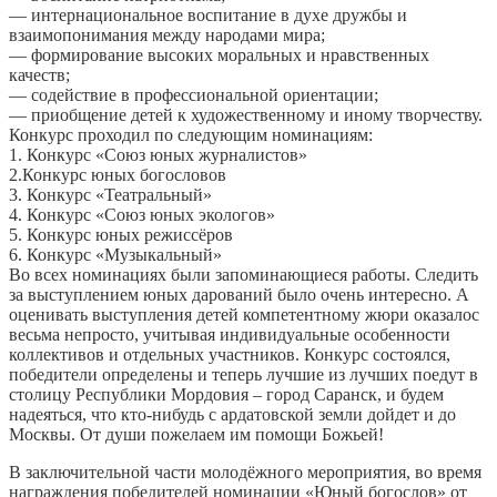
— интернациональное воспитание в духе дружбы и
взаимопонимания между народами мира;
— формирование высоких моральных и нравственных
качеств;
— содействие в профессиональной ориентации;
— приобщение детей к художественному и иному творчеству.
Конкурс проходил по следующим номинациям:
1. Конкурс «Союз юных журналистов»
2.Конкурс юных богословов
3. Конкурс «Театральный»
4. Конкурс «Союз юных экологов»
5. Конкурс юных режиссёров
6. Конкурс «Музыкальный»
Во всех номинациях были запоминающиеся работы. Следить
за выступлением юных дарований было очень интересно. А
оценивать выступления детей компетентному жюри оказалос
весьма непросто, учитывая индивидуальные особенности
коллективов и отдельных участников. Конкурс состоялся,
победители определены и теперь лучшие из лучших поедут в
столицу Республики Мордовия – город Саранск, и будем
надеяться, что кто-нибудь с ардатовской земли дойдет и до
Москвы. От души пожелаем им помощи Божьей!
В заключительной части молодёжного мероприятия, во время
награждения победителей номинации «Юный богослов» от