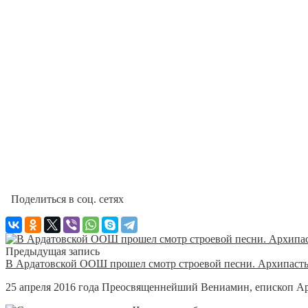
Поделиться в соц. сетях
Предыдущая запись
В Ардатовской ООШ прошел смотр строевой песни. Архипасты
25 апреля 2016 года Преосвященнейший Вениамин, епископ А