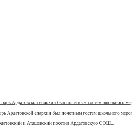
рь Ардатовской епархии был почетным гостем школьного меро
рдатовский и Атяшевский посетил Ардатовскую ООШ....