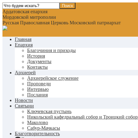
Ардатовская епархия
Мордовской митрополии
Русская Православная Церковь Московский патриархат
Главная
Епархия
Благочиния и приходы
История
Документы
Контакты
Архиерей
Архиерейское служение
Проповеди
Интервью
Послания
Новости
Святыни
Ключевская пустынь
Никольский кафедральный собор и Троицкий собор
Маколово
Сабур-Мачкасы
Благотворительность