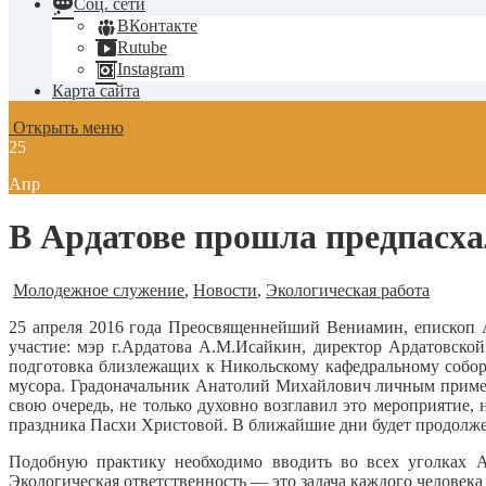
Соц. сети
ВКонтакте
Rutube
Instagram
Карта сайта
Открыть меню
25
Апр
В Ардатове прошла предпасха
Молодежное служение
,
Новости
,
Экологическая работа
25 апреля 2016 года Преосвященнейший Вениамин, епископ
участие: мэр г.Ардатова А.М.Исайкин, директор Ардатовск
подготовка близлежащих к Никольскому кафедральному собор
мусора. Градоначальник Анатолий Михайлович личным пример
свою очередь, не только духовно возглавил это мероприятие
праздника Пасхи Христовой. В ближайшие дни будет продолже
Подобную практику необходимо вводить во всех уголках А
Экологическая ответственность — это задача каждого человек