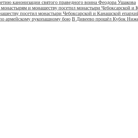
летию канонизации святого праведного воина Феодора Ушакова
онашеству посетил монастыри Чебоксарской и Канашской епарх
В Дивеево прошёл Кубок Ниже