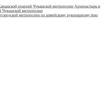
Архипастырь в
ий Чувашской митрополии
городской митрополии по армейскому рукопашному бою