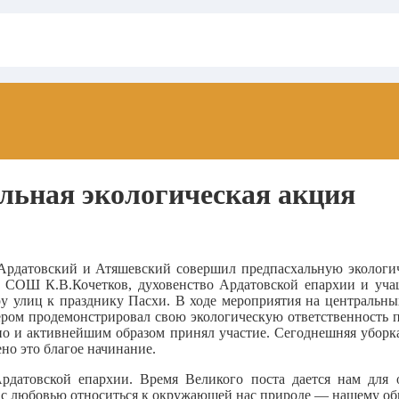
льная экологическая акция
 Ардатовский и Атяшевский совершил предпасхальную эколог
ой СОШ К.В.Кочетков, духовенство Ардатовской епархии и уч
у улиц к празднику Пасхи. В ходе мероприятия на центральны
ом продемонстрировал свою экологическую ответственность п
, но и активнейшим образом принял участие. Сегоднешняя уборк
но это благое начинание.
рдатовской епархии. Время Великого поста дается нам для
а с любовью относиться к окружающей нас природе — нашему об