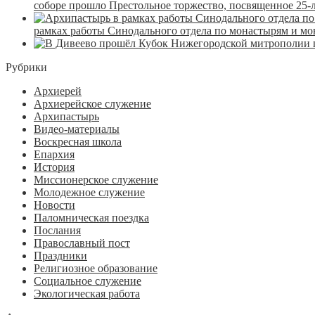
соборе прошло Престольное торжество, посвященное 25-
рамках работы Синодального отдела по монастырям и м
Рубрики
Архиерей
Архиерейское служение
Архипастырь
Видео-материалы
Воскресная школа
Епархия
История
Миссионерское служение
Молодежное служение
Новости
Паломническая поездка
Послания
Православный пост
Праздники
Религиозное образование
Социальное служение
Экологическая работа