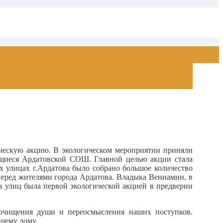
ическую акцию
. В экологическом мероприятии приняли
ащиеся Ардатовской СОШ. Главной целью акции стала
х улицах г.Ардатова было собрано большое количество
еред жителями города Ардатова. Владыка Вениамин, в
а улиц была первой экологической акцией в предверии
 очищения души и переосмысления наших поступков.
щему дому.