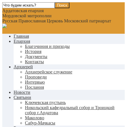
Ардатовская епархия
Мордовской митрополии
Русская Православная Церковь Московский патриархат
Главная
Епархия
Благочиния и приходы
История
Документы
Контакты
Архиерей
Архиерейское служение
Проповеди
Интервью
Послания
Новости
Святыни
Ключевская пустынь
Никольский кафедральный собор и Троицкий
собор г.Ардатова
Маколово
Сабур-Мачкасы