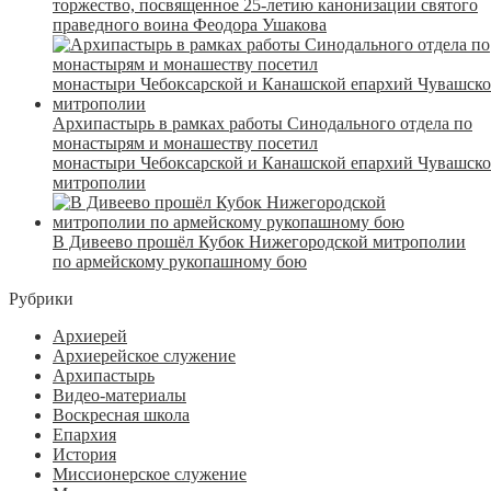
торжество, посвященное 25-летию канонизации святого
праведного воина Феодора Ушакова
Архипастырь в рамках работы Синодального отдела по
монастырям и монашеству посетил
монастыри Чебоксарской и Канашской епархий Чувашск
митрополии
В Дивеево прошёл Кубок Нижегородской митрополии
по армейскому рукопашному бою
Рубрики
Архиерей
Архиерейское служение
Архипастырь
Видео-материалы
Воскресная школа
Епархия
История
Миссионерское служение