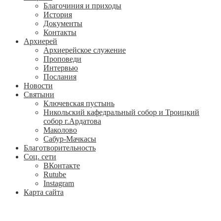
Благочиния и приходы
История
Документы
Контакты
Архиерей
Архиерейское служение
Проповеди
Интервью
Послания
Новости
Святыни
Ключевская пустынь
Никольский кафедральный собор и Троицкий
собор г.Ардатова
Маколово
Сабур-Мачкасы
Благотворительность
Соц. сети
ВКонтакте
Rutube
Instagram
Карта сайта