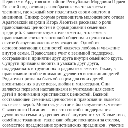
Первых» в Ардатовском районе Республики Мордовия Годяев
Евгений подготовил разнообразные мастер-классы и
тренинги, где каждый мог поделиться своим опытом и
мнениями. Спикер форума руководитель молодежного отдела
Ардатовской епархии Игорь Леонтьев рассказал о роли
православных ценностей в формировании семейных
традиций. Священнослужитель отметил, что семья в
православии считается основой общества и ценится как
святое богоустановленное учреждение. Одной из
основополагающих ценностей является любовь и уважение
внутри семьи. Православие учит о взаимной поддержке,
сострадании и принятии друг друга внутри семейного круга.
Супруги призваны любить и уважать друг друга,
поддерживать в трудностях и радоваться вместе. Также, в
православии особое внимание уделяется воспитанию детей.
Родители призваны быть образцом для своих детей,
воспитывая их в духе веры, любви и милосердия. Они
являются первыми наставниками и учителями для своих
детей в понимании христианских ценностей. Важной
составляющей семейных ценностей в православии является
их связь с верой. Молитва, участие в богослужениях, чтение
Священного Писания — все это способы поддержания
духовности семьи и укрепления её внутренних уз. Кроме того,
семейные традиции, такие как: общие посиделки за столом,
совместное празднование христианских праздников , участие