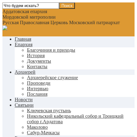
Ардатовская епархия
Мордовской митрополии
Русская Православная Церковь Московский патриархат
Главная
Епархия
Благочиния и приходы
История
Документы
Контакты
Архиерей
Архиерейское служение
Проповеди
Интервью
Послания
Новости
Святыни
Ключевская пустынь
Никольский кафедральный собор и Троицкий
собор г.Ардатова
Маколово
Сабур-Мачкасы