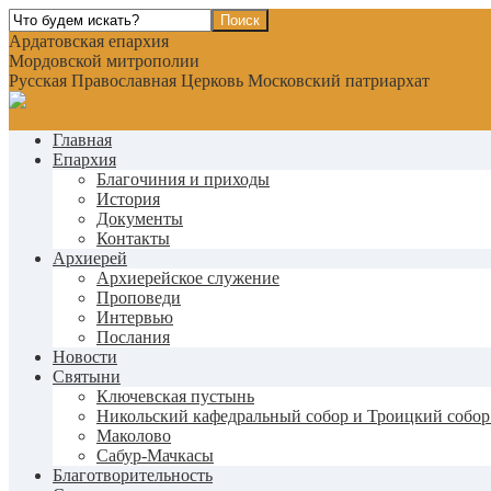
Ардатовская епархия
Мордовской митрополии
Русская Православная Церковь Московский патриархат
Главная
Епархия
Благочиния и приходы
История
Документы
Контакты
Архиерей
Архиерейское служение
Проповеди
Интервью
Послания
Новости
Святыни
Ключевская пустынь
Никольский кафедральный собор и Троицкий собор
Маколово
Сабур-Мачкасы
Благотворительность