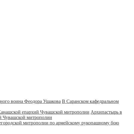
В Саранском кафедральном
Архипастырь в
ий Чувашской митрополии
городской митрополии по армейскому рукопашному бою