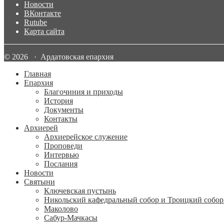
Новости
ВКонтакте
Rutube
Карта сайта
© 2026 · Ардатовская епархия
Главная
Епархия
Благочиния и приходы
История
Документы
Контакты
Архиерей
Архиерейское служение
Проповеди
Интервью
Послания
Новости
Святыни
Ключевская пустынь
Никольский кафедральный собор и Троицкий собор
Маколово
Сабур-Мачкасы