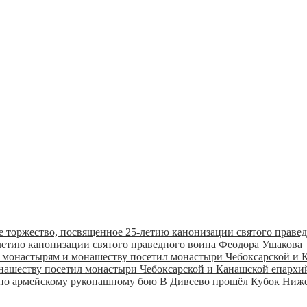
летию канонизации святого праведного воина Феодора Ушакова
онашеству посетил монастыри Чебоксарской и Канашской епарх
В Дивеево прошёл Кубок Ниже