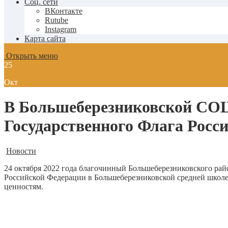
Соц. сети
ВКонтакте
Rutube
Instagram
Карта сайта
Открыть меню
25
Окт
В Большеберезниковской СО
Государственного Флага Росс
Новости
24 октября 2022 года благочинный Большеберезниковского ра
Российской Федерации в Большеберезниковской средней школе
ценностям.