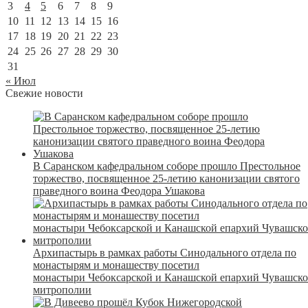
3
4
5
6
7
8
9
10
11
12
13
14
15
16
17
18
19
20
21
22
23
24
25
26
27
28
29
30
31
« Июл
Свежие новости
В Саранском кафедральном соборе прошло Престольное
торжество, посвященное 25-летию канонизации святого
праведного воина Феодора Ушакова
Архипастырь в рамках работы Синодального отдела по
монастырям и монашеству посетил
монастыри Чебоксарской и Канашской епархий Чувашск
митрополии