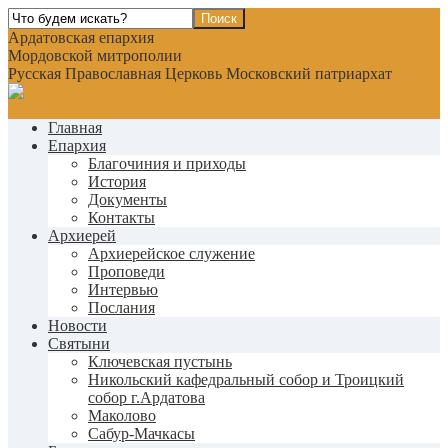
Ардатовская епархия
Мордовской митрополии
Русская Православная Церковь Московский патриархат
Главная
Епархия
Благочиния и приходы
История
Документы
Контакты
Архиерей
Архиерейское служение
Проповеди
Интервью
Послания
Новости
Святыни
Ключевская пустынь
Никольский кафедральный собор и Троицкий
собор г.Ардатова
Маколово
Сабур-Мачкасы