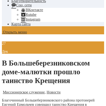
Благотворительность
Соц. сети
ВКонтакте
Rutube
Instagram
Карта сайта
Открыть меню
27
Дек
В Большеберезниковском
доме-малютки прошло
таинство Крещения
Миссионерское служение
,
Новости
Благочинный Большеберзниковского района протоиерей
Евгений Ермольчев совершил таинство Крещения в