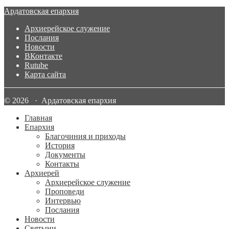
Ардатовская епархия
Архиерейское служение
Послания
Новости
ВКонтакте
Rutube
Карта сайта
© 2026 · Ардатовская епархия
Главная
Епархия
Благочиния и приходы
История
Документы
Контакты
Архиерей
Архиерейское служение
Проповеди
Интервью
Послания
Новости
Святыни