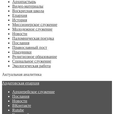
Архипастырь
Видео-материалы
Воскресная школа
Епархия
История
Миссионерское служение
Молодежное служение
Новости
Паломническая поездка
Послания
Православный пост
Праздники
Религиозное образование
Социальное служение
Экологическая работа
Актуальная аналитика
Ардатовская епархия
Архиерейское служение
Послания
Новости
ВКонтакте
Rutube