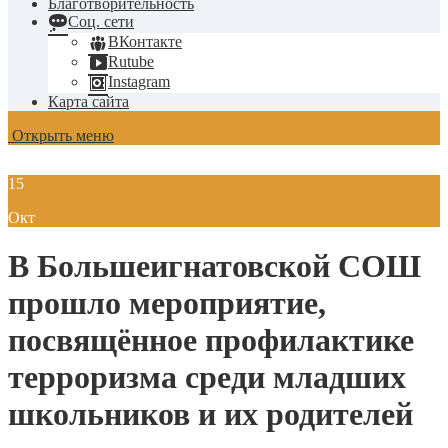
Благотворительность
Соц. сети
ВКонтакте
Rutube
Instagram
Карта сайта
Открыть меню
15
Окт
В Большеигнатовской СОШ
прошло мероприятие,
посвящённое профилактике
терроризма среди младших
школьников и их родителей