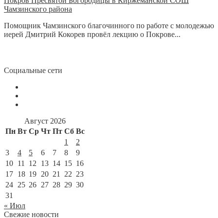
Покров Пресвятой Богородицы в Киржеманской СОШ
Чамзинского района
Помощник Чамзинского благочинного по работе с молодежью
иерей Дмитрий Кокорев провёл лекцию о Покрове...
Социальные сети
Август 2026
Пн
Вт
Ср
Чт
Пт
Сб
Вс
1
2
3
4
5
6
7
8
9
10
11
12
13
14
15
16
17
18
19
20
21
22
23
24
25
26
27
28
29
30
31
« Июл
Свежие новости