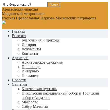
Ардатовская епархия
Мордовской митрополии
Русская Православная Церковь Московский патриархат
Главная
Епархия
Благочиния и приходы
История
Документы
Контакты
Архиерей
Архиерейское служение
Проповеди
Интервью
Послания
Новости
Святыни
Ключевская пустынь
Никольский кафедральный собор и Троицкий
собор г.Ардатова
Маколово
Сабур-Мачкасы