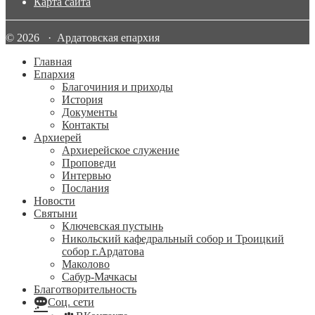
Карта сайта
© 2026 · Ардатовская епархия
Главная
Епархия
Благочиния и приходы
История
Документы
Контакты
Архиерей
Архиерейское служение
Проповеди
Интервью
Послания
Новости
Святыни
Ключевская пустынь
Никольский кафедральный собор и Троицкий
собор г.Ардатова
Маколово
Сабур-Мачкасы
Благотворительность
Соц. сети