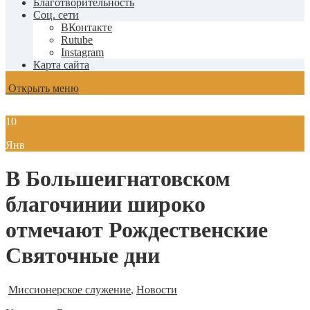
Благотворительность
Соц. сети
ВКонтакте
Rutube
Instagram
Карта сайта
Открыть меню
10
Янв
В Большеигнатовском
благочинии широко
отмечают Рождественские
Святочные дни
Миссионерское служение
,
Новости