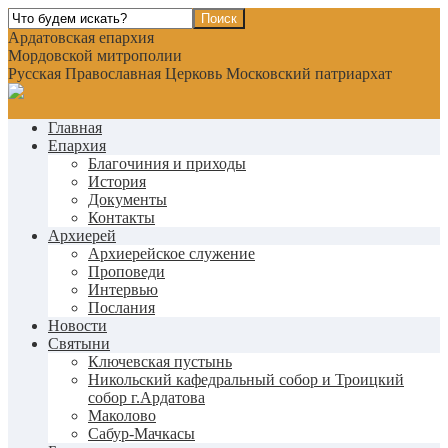
Ардатовская епархия
Мордовской митрополии
Русская Православная Церковь Московский патриархат
Главная
Епархия
Благочиния и приходы
История
Документы
Контакты
Архиерей
Архиерейское служение
Проповеди
Интервью
Послания
Новости
Святыни
Ключевская пустынь
Никольский кафедральный собор и Троицкий
собор г.Ардатова
Маколово
Сабур-Мачкасы