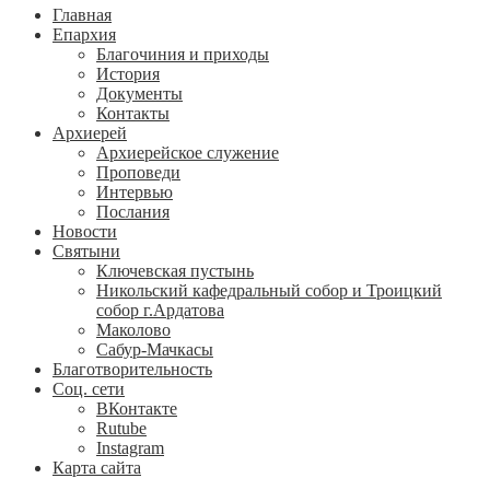
Главная
Епархия
Благочиния и приходы
История
Документы
Контакты
Архиерей
Архиерейское служение
Проповеди
Интервью
Послания
Новости
Святыни
Ключевская пустынь
Никольский кафедральный собор и Троицкий
собор г.Ардатова
Маколово
Сабур-Мачкасы
Благотворительность
Соц. сети
ВКонтакте
Rutube
Instagram
Карта сайта