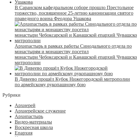
В Саранском кафедральном соборе прошло Престольное
торжество, посвященное 25-летию канонизации святого
праведного воина Феодора Ушакова
Архипастырь в рамках работы Синодального отдела по
монастырям и монашеству посетил
монастыри Чебоксарской и Канашской епархий Чувашск
митрополии
В Дивеево прошёл Кубок Нижегородской митрополии
по армейскому рукопашному бою
Рубрики
Архиерей
Архиерейское служение
Архипастырь
Видео-материалы
Воскресная школа
Епархия