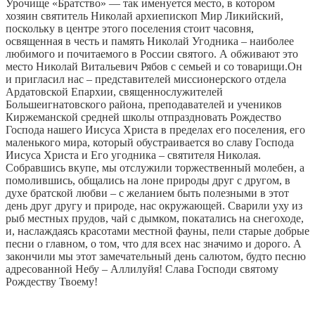
Урочище «Братство» — так именуется место, в котором
хозяин святитель Николай архиепископ Мир Ликийский,
поскольку в центре этого поселения стоит часовня,
освященная в честь и память Николай Угодника – наиболее
любимого и почитаемого в России святого.
А обживают это
место Николай Витальевич Рябов с семьей и со товарищи.Он
и пригласил нас – представителей миссионерского отдела
Ардатовской Епархии, священнослужителей
Большеигнатовского района, преподавателей и учеников
Киржеманской средней школы отпраздновать Рождество
Господа нашего Иисуса Христа в пределах его поселения, его
маленького мира, который обустраивается во славу Господа
Иисуса Христа и Его угодника – святителя Николая.
Собравшись вкупе, мы отслужили торжественный молебен, а
помолившись, общались на лоне природы друг с другом, в
духе братской любви – с желанием быть полезными в этот
день друг другу и природе, нас окружающей. Сварили уху из
рыб местных прудов, чай с дымком, покатались на снегоходе,
и, наслаждаясь красотами местной фауны, пели старые добрые
песни о главном, о том, что для всех нас значимо и дорого. А
закончили мы этот замечательный день салютом, будто песню
адресованной Небу – Аллилуйя! Слава Господи святому
Рождеству Твоему!