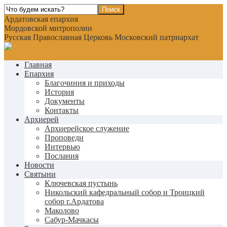
Ардатовская епархия
Мордовской митрополии
Русская Православная Церковь Московский патриархат
Главная
Епархия
Благочиния и приходы
История
Документы
Контакты
Архиерей
Архиерейское служение
Проповеди
Интервью
Послания
Новости
Святыни
Ключевская пустынь
Никольский кафедральный собор и Троицкий
собор г.Ардатова
Маколово
Сабур-Мачкасы