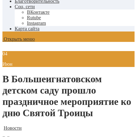
Благотворительность
Соц. сети
ВКонтакте
Rutube
Instagram
Карта сайта
Открыть меню
04
Июн
В Большеигнатовском
детском саду прошло
праздничное мероприятие ко
дню Святой Троицы
Новости