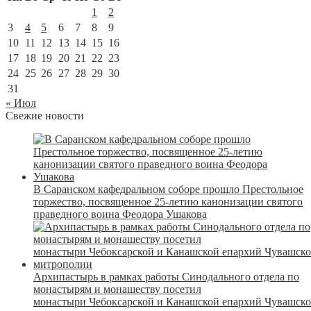
1
2
3
4
5
6
7
8
9
10
11
12
13
14
15
16
17
18
19
20
21
22
23
24
25
26
27
28
29
30
31
« Июл
Свежие новости
В Саранском кафедральном соборе прошло Престольное
торжество, посвященное 25-летию канонизации святого
праведного воина Феодора Ушакова
Архипастырь в рамках работы Синодального отдела по
монастырям и монашеству посетил
монастыри Чебоксарской и Канашской епархий Чувашск