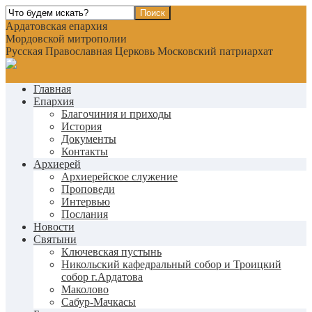
Ардатовская епархия
Мордовской митрополии
Русская Православная Церковь Московский патриархат
Главная
Епархия
Благочиния и приходы
История
Документы
Контакты
Архиерей
Архиерейское служение
Проповеди
Интервью
Послания
Новости
Святыни
Ключевская пустынь
Никольский кафедральный собор и Троицкий
собор г.Ардатова
Маколово
Сабур-Мачкасы