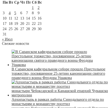
Пн
Вт
Ср
Чт
Пт
Сб
Вс
1
2
3
4
5
6
7
8
9
10
11
12
13
14
15
16
17
18
19
20
21
22
23
24
25
26
27
28
29
30
31
« Июл
Свежие новости
В Саранском кафедральном соборе прошло Престольное
торжество, посвященное 25-летию канонизации святого
праведного воина Феодора Ушакова
Архипастырь в рамках работы Синодального отдела по
монастырям и монашеству посетил