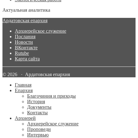
Актуальная аналитика
Ардатовская епархия
Архиерейское служение
Послания
Новости
ВКонтакте
Rutube
Карта сайта
© 2026 · Ардатовская епархия
Главная
Епархия
Благочиния и приходы
История
Документы
Контакты
Архиерей
Архиерейское служение
Проповеди
Интервью