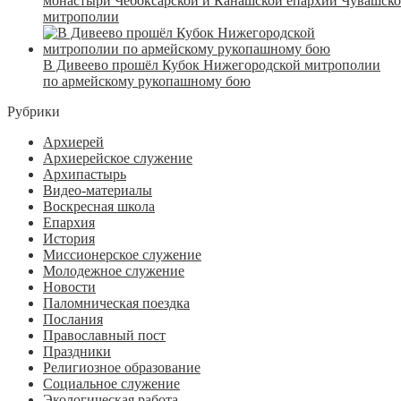
монастыри Чебоксарской и Канашской епархий Чувашск
митрополии
В Дивеево прошёл Кубок Нижегородской митрополии
по армейскому рукопашному бою
Рубрики
Архиерей
Архиерейское служение
Архипастырь
Видео-материалы
Воскресная школа
Епархия
История
Миссионерское служение
Молодежное служение
Новости
Паломническая поездка
Послания
Православный пост
Праздники
Религиозное образование
Социальное служение
Экологическая работа