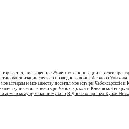
летию канонизации святого праведного воина Феодора Ушакова
онашеству посетил монастыри Чебоксарской и Канашской епарх
В Дивеево прошёл Кубок Ниже