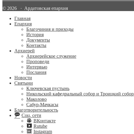
© 2026 · Ардатовская епархия
Главная
Епархия
Благочиния и приходы
История
Документы
Контакты
Архиерей
Архиерейское служение
Проповеди
Интервью
Послания
Новости
Святыни
Ключевская пустынь
Никольский кафедральный собор и Троицкий собор
Маколово
Сабур-Мачкасы
Благотворительность
Соц. сети
ВКонтакте
Rutube
Instagram