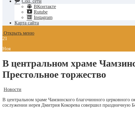
Соц. сети
ВКонтакте
Rutube
Instagram
Карта сайта
Открыть меню
21
Ноя
В центральном храме Чамзинс
Престольное торжество
Новости
В центральном храме Чамзинского благочинного церковного ок
сослужении иерея Дмитрия Кокорева совершил праздничную Бо