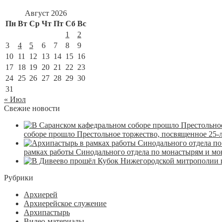
Август 2026
Пн
Вт
Ср
Чт
Пт
Сб
Вс
1
2
3
4
5
6
7
8
9
10
11
12
13
14
15
16
17
18
19
20
21
22
23
24
25
26
27
28
29
30
31
« Июл
Свежие новости
соборе прошло Престольное торжество, посвященное 25-
рамках работы Синодального отдела по монастырям и м
Рубрики
Архиерей
Архиерейское служение
Архипастырь
Видео-материалы