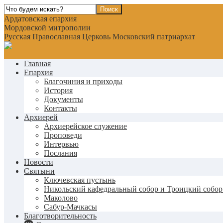
Ардатовская епархия
Мордовской митрополии
Русская Православная Церковь Московский патриархат
Главная
Епархия
Благочиния и приходы
История
Документы
Контакты
Архиерей
Архиерейское служение
Проповеди
Интервью
Послания
Новости
Святыни
Ключевская пустынь
Никольский кафедральный собор и Троицкий собор
Маколово
Сабур-Мачкасы
Благотворительность