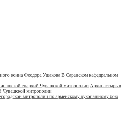
В Саранском кафедральном
Архипастырь в
ий Чувашской митрополии
городской митрополии по армейскому рукопашному бою