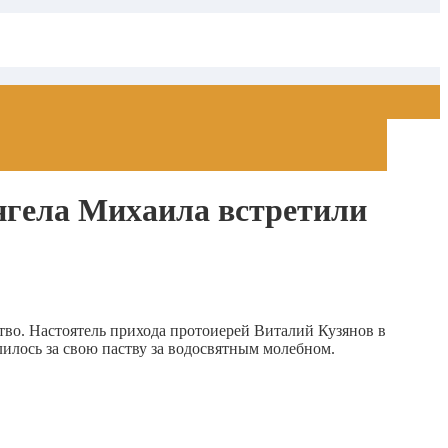
нгела Михаила встретили
тво. Настоятель прихода протоиерей Виталий Кузянов в
лось за свою паству за водосвятным молебном.