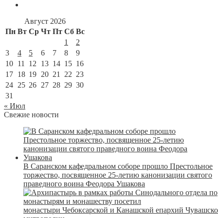
Август 2026
Пн
Вт
Ср
Чт
Пт
Сб
Вс
1
2
3
4
5
6
7
8
9
10
11
12
13
14
15
16
17
18
19
20
21
22
23
24
25
26
27
28
29
30
31
« Июл
Свежие новости
В Саранском кафедральном соборе прошло Престольное
торжество, посвященное 25-летию канонизации святого
праведного воина Феодора Ушакова