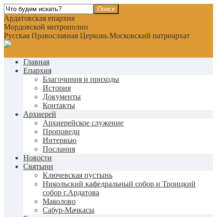
Ардатовская епархия
Мордовской митрополии
Русская Православная Церковь Московский патриархат
Главная
Епархия
Благочиния и приходы
История
Документы
Контакты
Архиерей
Архиерейское служение
Проповеди
Интервью
Послания
Новости
Святыни
Ключевская пустынь
Никольский кафедральный собор и Троицкий
собор г.Ардатова
Маколово
Сабур-Мачкасы