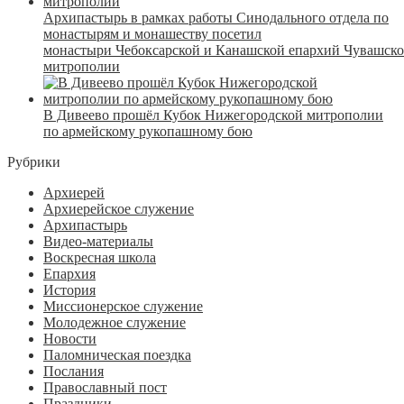
Архипастырь в рамках работы Синодального отдела по
монастырям и монашеству посетил
монастыри Чебоксарской и Канашской епархий Чувашск
митрополии
В Дивеево прошёл Кубок Нижегородской митрополии
по армейскому рукопашному бою
Рубрики
Архиерей
Архиерейское служение
Архипастырь
Видео-материалы
Воскресная школа
Епархия
История
Миссионерское служение
Молодежное служение
Новости
Паломническая поездка
Послания
Православный пост
Праздники