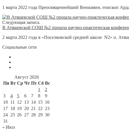
1 марта 2022 года Преосвященнейший Вениамин, епископ Арда
Следующая запись
В Атяшевской СОШ №2 прошла научно-практическая конференц
2 марта 2022 года в «Поселковской средней школе N2» п. Атяше
Социальные сети
Август 2026
Пн
Вт
Ср
Чт
Пт
Сб
Вс
1
2
3
4
5
6
7
8
9
10
11
12
13
14
15
16
17
18
19
20
21
22
23
24
25
26
27
28
29
30
31
« Июл