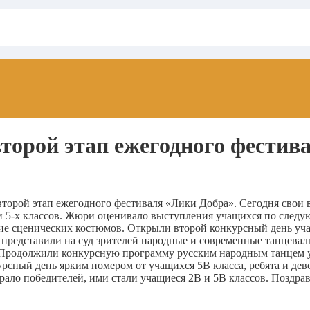
торой этап ежегодного фестив
 второй этап ежегодного фестиваля «Лики Добра». Сегодня сво
и 5-х классов. Жюри оценивало выступления учащихся по след
ие сценических костюмов. Открыли второй конкурсный день уча
а представили на суд зрителей народные и современные танцева
 Продолжили конкурсную программу русским народным танцем у
урсный день ярким номером от учащихся 5В класса, ребята и де
рало победителей, ими стали учащиеся 2В и 5В классов. Поздрав