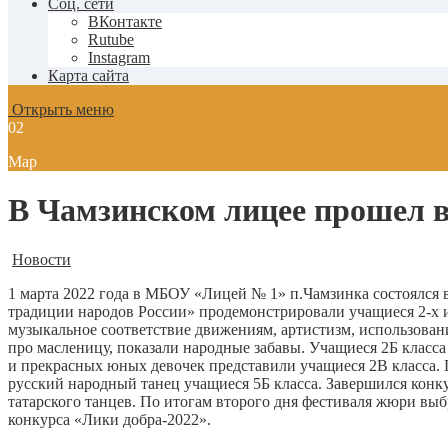
Соц. сети
ВКонтакте
Rutube
Instagram
Карта сайта
Открыть меню
02
Мар
В Чамзинском лицее прошел в
Новости
1 марта 2022 года в МБОУ «Лицей № 1» п.Чамзинка состоялся
традиции народов России» продемонстрировали учащиеся 2-х 
музыкальное соответствие движениям, артистизм, использован
про масленицу, показали народные забавы. Учащиеся 2Б класс
и прекрасных юных девочек представили учащиеся 2В класса.
русский народный танец учащиеся 5Б класса. Завершился конк
татарского танцев. По итогам второго дня фестиваля жюри выб
конкурса «Лики добра-2022».