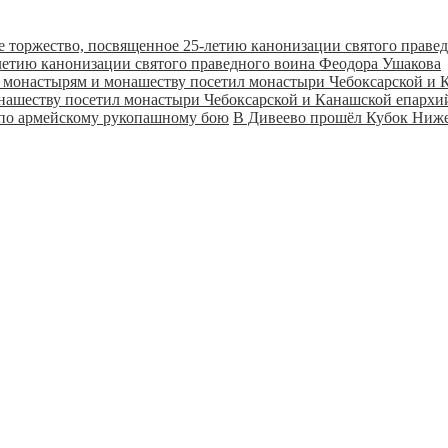
летию канонизации святого праведного воина Феодора Ушакова
онашеству посетил монастыри Чебоксарской и Канашской епарх
В Дивеево прошёл Кубок Ниже