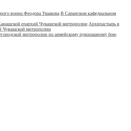
В Саранском кафедральном
Архипастырь в
ий Чувашской митрополии
городской митрополии по армейскому рукопашному бою