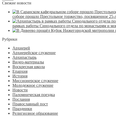
Свежие новости
соборе прошло Престольное торжество, посвященное 25-
рамках работы Синодального отдела по монастырям и м
Рубрики
Архиерей
Архиерейское служение
Архипастырь
Видео-материалы
Воскресная школа
Епархия
История
Миссионерское служение
Молодежное служение
Новости
Паломническая поездка
Послания
Православный пост
Праздники
Религиозное образование