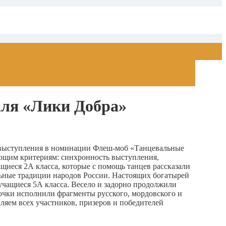
аля «Лики Добра»
и выступления в номинации Флеш-моб «Танцевальные
ующим критериям: синхронность выступления,
щиеся 2А класса, которые с помощь танцев рассказали
льные традиции народов России. Настоящих богатырей
чащиеся 5А класса. Весело и задорно продолжили
вочки исполнили фрагменты русского, мордовского и
ляем всех участников, призеров и победителей