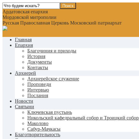
Ардатовская епархия
Мордовской митрополии
Русская Православная Церковь Московский патриархат
Главная
Епархия
Благочиния и приходы
История
Документы
Контакты
Архиерей
Архиерейское служение
Проповеди
Интервью
Послания
Новости
Святыни
Ключевская пустынь
Никольский кафедральный собор и Троицкий собор
Маколово
Сабур-Мачкасы
Благотворительность