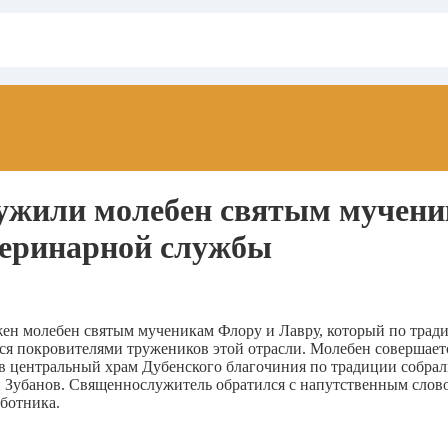
лужили молебен святым мучен
теринарной службы
жен молебен святым мученикам Флору и Лавру, который по тради
ся покровителями тружеников этой отрасли. Молебен совершае
е в центральный храм Дубенского благочиния по традиции собра
Зубанов. Священнослужитель обратился с напутственным слово
ботника.