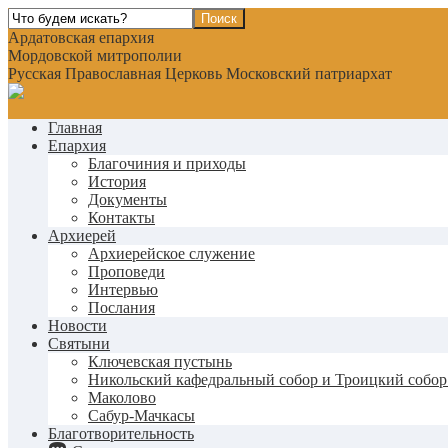
Ардатовская епархия
Мордовской митрополии
Русская Православная Церковь Московский патриархат
Главная
Епархия
Благочиния и приходы
История
Документы
Контакты
Архиерей
Архиерейское служение
Проповеди
Интервью
Послания
Новости
Святыни
Ключевская пустынь
Никольский кафедральный собор и Троицкий собор
Маколово
Сабур-Мачкасы
Благотворительность