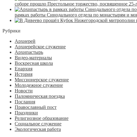
соборе прошло Престольное торжество, посвященное 25-
рамках работы Синодального отдела по монастырям и м
Рубрики
Архиерей
Архиерейское служение
Архипастырь
Видео-материалы
Воскресная школа
Епархия
История
Миссионерское служение
Молодежное служение
Новости
Паломническая поездка
Послания
Православный пост
Праздники
Религиозное образование
Социальное служение
Экологическая работа