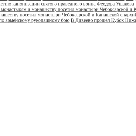
летию канонизации святого праведного воина Феодора Ушакова
онашеству посетил монастыри Чебоксарской и Канашской епарх
В Дивеево прошёл Кубок Ниже