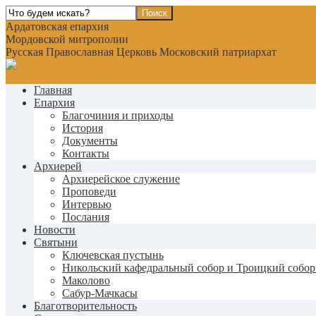
Ардатовская епархия
Мордовской митрополии
Русская Православная Церковь Московский патриархат
Главная
Епархия
Благочиния и приходы
История
Документы
Контакты
Архиерей
Архиерейское служение
Проповеди
Интервью
Послания
Новости
Святыни
Ключевская пустынь
Никольский кафедральный собор и Троицкий собор
Маколово
Сабур-Мачкасы
Благотворительность