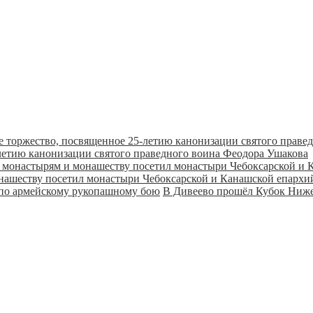
летию канонизации святого праведного воина Феодора Ушакова
онашеству посетил монастыри Чебоксарской и Канашской епарх
В Дивеево прошёл Кубок Ниже