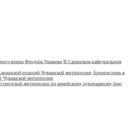
В Саранском кафедральном
Архипастырь в
ий Чувашской митрополии
городской митрополии по армейскому рукопашному бою