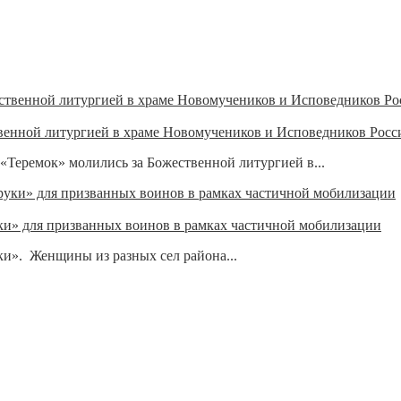
твенной литургией в храме Новомучеников и Исповедников Росс
 «Теремок» молились за Божественной литургией в...
ки» для призванных воинов в рамках частичной мобилизации
и». Женщины из разных сел района...