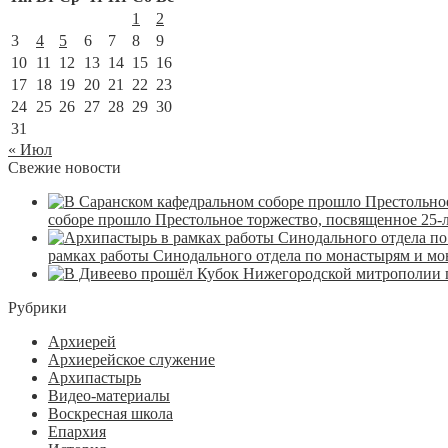
1
2
3
4
5
6
7
8
9
10
11
12
13
14
15
16
17
18
19
20
21
22
23
24
25
26
27
28
29
30
31
« Июл
Свежие новости
соборе прошло Престольное торжество, посвященное 25-
рамках работы Синодального отдела по монастырям и м
Рубрики
Архиерей
Архиерейское служение
Архипастырь
Видео-материалы
Воскресная школа
Епархия