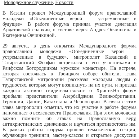
Молодежное служение
,
Новости
В Казани прошел Международный форум православной
молодежи «Объединенные верой — устремленные в
будущее». В работе форума приняла участие делегация
Ардатовской епархии, в составе иерея Андрея Овчинкина и
Екатерины Овчинкиной.
29 августа, в день открытия Международного форума
православной молодежи «Объединенные верой —
устремленные в будущее», митрополит Казанский и
Татарстанский Феофан встретился с его участниками в
Раифском Богородицком мужском монастыре. На встрече,
которая состоялась в Троицком соборе обители, глава
Татарстанской митрополии рассказал молодым людям о
трудностях, которые могут возникнуть на их пути, и призвал
каждого активно свидетельствовать о Христе.На форум
прибыли представители Азербайджана, Великобритании,
Германии, Дании, Казахстана и Черногории. В связи с этим
глава митрополии отметил, что их участие в работе форума
напоминает о вселенскости Православия. При этом молодежи
важно помнить об атаках на Православную веру,
антихристианских движениях и научиться противостоять им.
В рамках работы форума прошли тематические секции,
обучающие тренинги, мастер-классы и открытые дискуссии