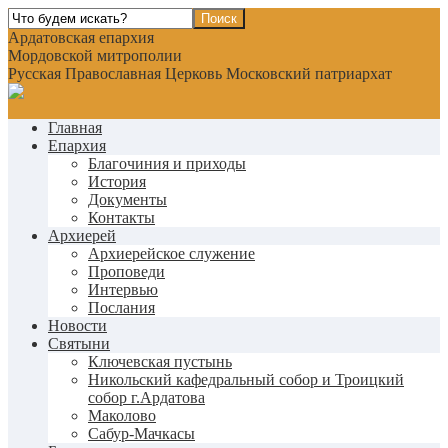
Ардатовская епархия
Мордовской митрополии
Русская Православная Церковь Московский патриархат
Главная
Епархия
Благочиния и приходы
История
Документы
Контакты
Архиерей
Архиерейское служение
Проповеди
Интервью
Послания
Новости
Святыни
Ключевская пустынь
Никольский кафедральный собор и Троицкий
собор г.Ардатова
Маколово
Сабур-Мачкасы