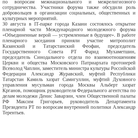
по вопросам межнационального и межрелигиозного
сотрудничества. Участники форума также обсудили роль
добровольцев в организации социальных, общественных и
культурных мероприятий.
30 августа в IT-парке города Казани состоялось открытие
пленарной части Международного молодежного форума
«Объединенные верой — устремленные в будущее». В работе
пленарного заседания приняли участие митрополит
Казанский и Татарстанский Феофан, председатель
Государственного Совета РТ Фарид Мухаметшин,
председатель Синодального отдела по взаимоотношениям
Церкви и общества Московского Патриархата протоиерей
Всеволод Чаплин, заместитель министра культуры Российской
Федерации Александр Журавский, муфтий Республики
Татарстан Камиль хазрат Самигуллин, муфтий Духовного
управления мусульман города Москвы Альберт хазрат
Крганов, помощник руководителя Федерального агентства по
делам молодежи Денис Заварзин, член Общественной палаты
РФ Максим Григорьев, руководитель Департамента
Президента РТ по вопросам внутренней политики Александр
Терентьев.