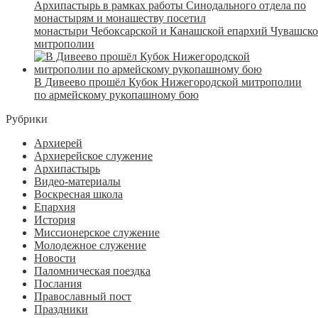
Архипастырь в рамках работы Синодального отдела по
монастырям и монашеству посетил
монастыри Чебоксарской и Канашской епархий Чувашск
митрополии
В Дивеево прошёл Кубок Нижегородской митрополии
по армейскому рукопашному бою
Рубрики
Архиерей
Архиерейское служение
Архипастырь
Видео-материалы
Воскресная школа
Епархия
История
Миссионерское служение
Молодежное служение
Новости
Паломническая поездка
Послания
Православный пост
Праздники