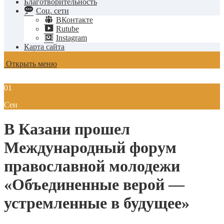
Благотворительность
Соц. сети
ВКонтакте
Rutube
Instagram
Карта сайта
Открыть меню
01
Сен
В Казани прошел
Международный форум
православной молодежи
«Объединенные верой —
устремленные в будущее»