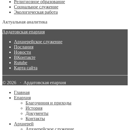
Религиозное образование
Социальное служение
Экологическая работа
Актуальная аналитика
Ардатовская епархия
Архиерейское служение
Послания
Новости
ВКонтакте
Rutube
Карта сайта
© 2026 · Ардатовская епархия
Главная
Епархия
Благочиния и приходы
История
Документы
Контакты
Архиерей
Архиерейское служение