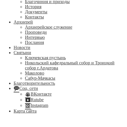
Благочиния и приходы
История
Документы
Контакты
Архиерей
Архиерейское служение
Проповеди
Интервью
Послания
Новости
Святыни
Ключевская пустынь
Никольский кафедральный собор и Троицкий
собор г.Ардатова
Маколово
Сабур-Мачкасы
Благотворительность
Соц. сети
ВКонтакте
Rutube
Instagram
Карта сайта