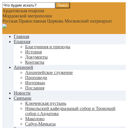
Ардатовская епархия
Мордовской митрополии
Русская Православная Церковь Московский патриархат
Главная
Епархия
Благочиния и приходы
История
Документы
Контакты
Архиерей
Архиерейское служение
Проповеди
Интервью
Послания
Новости
Святыни
Ключевская пустынь
Никольский кафедральный собор и Троицкий
собор г.Ардатова
Маколово
Сабур-Мачкасы