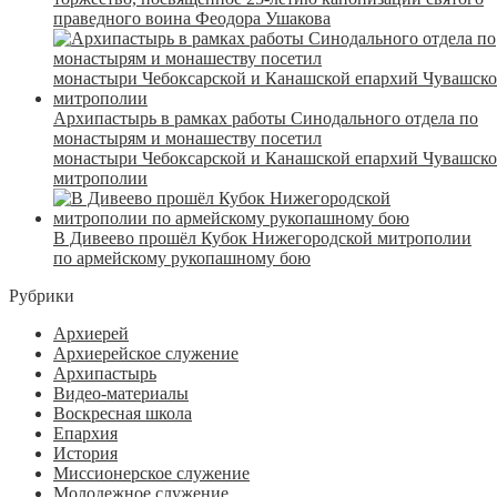
праведного воина Феодора Ушакова
Архипастырь в рамках работы Синодального отдела по
монастырям и монашеству посетил
монастыри Чебоксарской и Канашской епархий Чувашск
митрополии
В Дивеево прошёл Кубок Нижегородской митрополии
по армейскому рукопашному бою
Рубрики
Архиерей
Архиерейское служение
Архипастырь
Видео-материалы
Воскресная школа
Епархия
История
Миссионерское служение
Молодежное служение