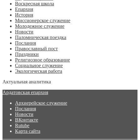
Воскресная школа
Епархия
История
Миссионерское служение
Молодежное служение
Новости
Паломническая поездка
Послания
Православный пост
Праздники
Религиозное образование
Социальное служение
Экологическая работа
Актуальная аналитика
Ардатовская епархия
Архиерейское служение
Послания
Новости
ВКонтакте
Rutube
Карта сайта