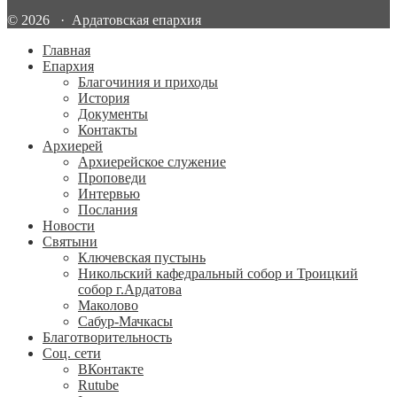
© 2026 · Ардатовская епархия
Главная
Епархия
Благочиния и приходы
История
Документы
Контакты
Архиерей
Архиерейское служение
Проповеди
Интервью
Послания
Новости
Святыни
Ключевская пустынь
Никольский кафедральный собор и Троицкий
собор г.Ардатова
Маколово
Сабур-Мачкасы
Благотворительность
Соц. сети
ВКонтакте
Rutube