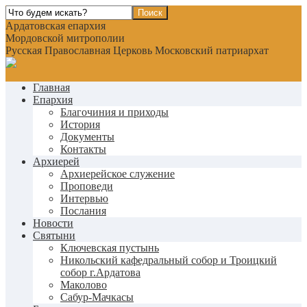
Ардатовская епархия
Мордовской митрополии
Русская Православная Церковь Московский патриархат
Главная
Епархия
Благочиния и приходы
История
Документы
Контакты
Архиерей
Архиерейское служение
Проповеди
Интервью
Послания
Новости
Святыни
Ключевская пустынь
Никольский кафедральный собор и Троицкий
собор г.Ардатова
Маколово
Сабур-Мачкасы