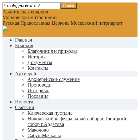
Ардатовская епархия
Мордовской митрополии
Русская Православная Церковь Московский патриархат
Главная
Епархия
Благочиния и приходы
История
Документы
Контакты
Архиерей
Архиерейское служение
Проповеди
Интервью
Послания
Новости
Святыни
Ключевская пустынь
Никольский кафедральный собор и Троицкий
собор г.Ардатова
Маколово
Сабур-Мачкасы