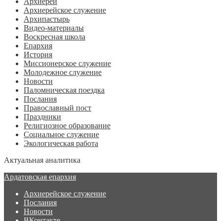
Архиерей
Архиерейское служение
Архипастырь
Видео-материалы
Воскресная школа
Епархия
История
Миссионерское служение
Молодежное служение
Новости
Паломническая поездка
Послания
Православный пост
Праздники
Религиозное образование
Социальное служение
Экологическая работа
Актуальная аналитика
Ардатовская епархия
Архиерейское служение
Послания
Новости
ВКонтакте