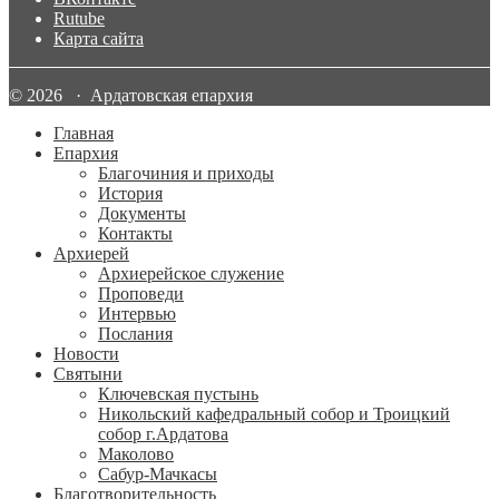
Rutube
Карта сайта
© 2026 · Ардатовская епархия
Главная
Епархия
Благочиния и приходы
История
Документы
Контакты
Архиерей
Архиерейское служение
Проповеди
Интервью
Послания
Новости
Святыни
Ключевская пустынь
Никольский кафедральный собор и Троицкий
собор г.Ардатова
Маколово
Сабур-Мачкасы
Благотворительность