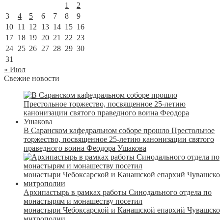
1
2
3
4
5
6
7
8
9
10
11
12
13
14
15
16
17
18
19
20
21
22
23
24
25
26
27
28
29
30
31
« Июл
Свежие новости
В Саранском кафедральном соборе прошло Престольное
торжество, посвященное 25-летию канонизации святого
праведного воина Феодора Ушакова
Архипастырь в рамках работы Синодального отдела по
монастырям и монашеству посетил
монастыри Чебоксарской и Канашской епархий Чувашск
митрополии