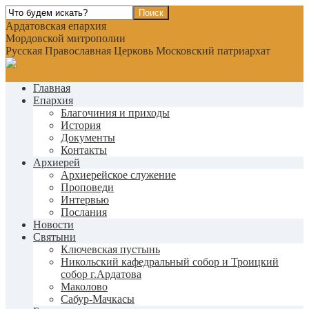
Ардатовская епархия
Мордовской митрополии
Русская Православная Церковь Московский патриархат
Главная
Епархия
Благочиния и приходы
История
Документы
Контакты
Архиерей
Архиерейское служение
Проповеди
Интервью
Послания
Новости
Святыни
Ключевская пустынь
Никольский кафедральный собор и Троицкий
собор г.Ардатова
Маколово
Сабур-Мачкасы