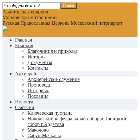
Ардатовская епархия
Мордовской митрополии
Русская Православная Церковь Московский патриархат
Главная
Епархия
Благочиния и приходы
История
Документы
Контакты
Архиерей
Архиерейское служение
Проповеди
Интервью
Послания
Новости
Святыни
Ключевская пустынь
Никольский кафедральный собор и Троицкий
собор г.Ардатова
Маколово
Сабур-Мачкасы