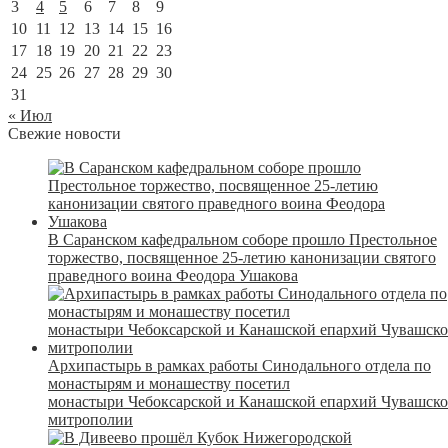
3
4
5
6
7
8
9
10
11
12
13
14
15
16
17
18
19
20
21
22
23
24
25
26
27
28
29
30
31
« Июл
Свежие новости
В Саранском кафедральном соборе прошло Престольное
торжество, посвященное 25-летию канонизации святого
праведного воина Феодора Ушакова
Архипастырь в рамках работы Синодального отдела по
монастырям и монашеству посетил
монастыри Чебоксарской и Канашской епархий Чувашск
митрополии