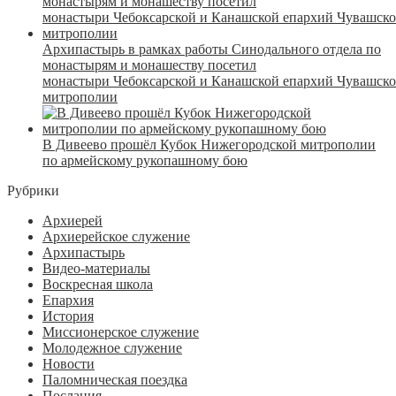
Архипастырь в рамках работы Синодального отдела по
монастырям и монашеству посетил
монастыри Чебоксарской и Канашской епархий Чувашск
митрополии
В Дивеево прошёл Кубок Нижегородской митрополии
по армейскому рукопашному бою
Рубрики
Архиерей
Архиерейское служение
Архипастырь
Видео-материалы
Воскресная школа
Епархия
История
Миссионерское служение
Молодежное служение
Новости
Паломническая поездка
Послания