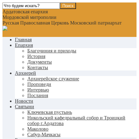
Ардатовская епархия
Мордовской митрополии
Русская Православная Церковь Московский патриархат
Главная
Епархия
Благочиния и приходы
История
Документы
Контакты
Архиерей
Архиерейское служение
Проповеди
Интервью
Послания
Новости
Святыни
Ключевская пустынь
Никольский кафедральный собор и Троицкий
собор г.Ардатова
Маколово
Сабур-Мачкасы