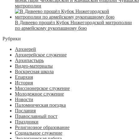
монастыри Чебоксарской и Канашской епархий Чувашск
митрополии
В Дивеево прошёл Кубок Нижегородской митрополии
по армейскому рукопашному бою
Рубрики
Архиерей
Архиерейское служение
Архипастырь
Видео-материалы
Воскресная школа
Епархия
История
Миссионерское служение
Молодежное служение
Новости
Паломническая поездка
Послания
Православный пост
Праздники
Религиозное образование
Социальное служение
Экологическая работа