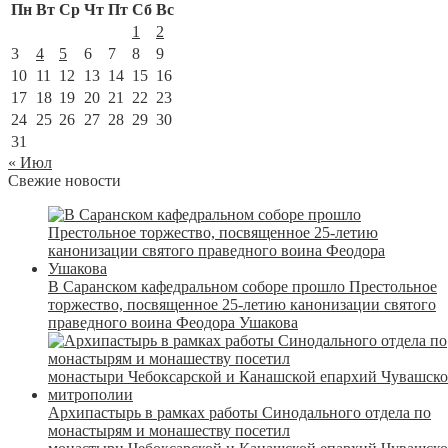
Пн
Вт
Ср
Чт
Пт
Сб
Вс
1
2
3
4
5
6
7
8
9
10
11
12
13
14
15
16
17
18
19
20
21
22
23
24
25
26
27
28
29
30
31
« Июл
Свежие новости
В Саранском кафедральном соборе прошло Престольное
торжество, посвященное 25-летию канонизации святого
праведного воина Феодора Ушакова
Архипастырь в рамках работы Синодального отдела по
монастырям и монашеству посетил