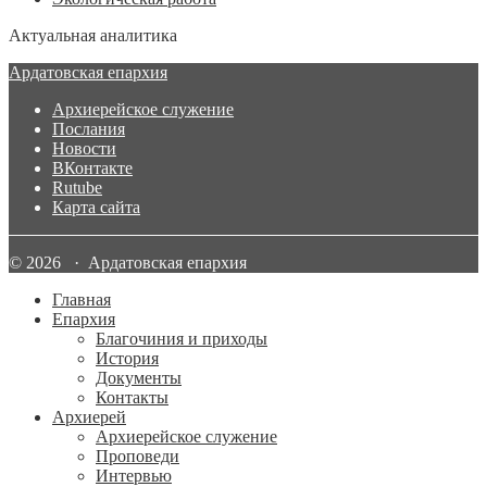
Актуальная аналитика
Ардатовская епархия
Архиерейское служение
Послания
Новости
ВКонтакте
Rutube
Карта сайта
© 2026 · Ардатовская епархия
Главная
Епархия
Благочиния и приходы
История
Документы
Контакты
Архиерей
Архиерейское служение
Проповеди
Интервью