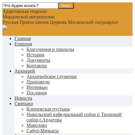
Ардатовская епархия
Мордовской митрополии
Русская Православная Церковь Московский патриархат
Главная
Епархия
Благочиния и приходы
История
Документы
Контакты
Архиерей
Архиерейское служение
Проповеди
Интервью
Послания
Новости
Святыни
Ключевская пустынь
Никольский кафедральный собор и Троицкий
собор г.Ардатова
Маколово
Сабур-Мачкасы